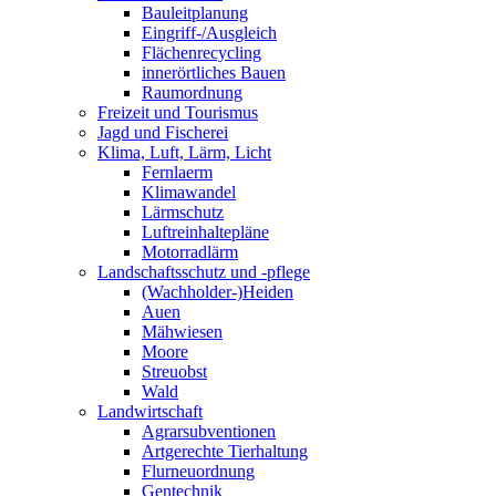
Bauleitplanung
Eingriff-/Ausgleich
Flächenrecycling
innerörtliches Bauen
Raumordnung
Freizeit und Tourismus
Jagd und Fischerei
Klima, Luft, Lärm, Licht
Fernlaerm
Klimawandel
Lärmschutz
Luftreinhaltepläne
Motorradlärm
Landschaftsschutz und -pflege
(Wachholder-)Heiden
Auen
Mähwiesen
Moore
Streuobst
Wald
Landwirtschaft
Agrarsubventionen
Artgerechte Tierhaltung
Flurneuordnung
Gentechnik