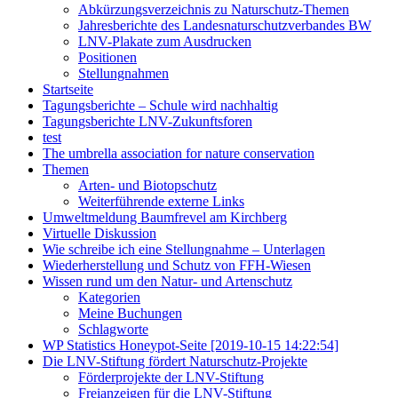
Abkürzungsverzeichnis zu Naturschutz-Themen
Jahresberichte des Landesnaturschutzverbandes BW
LNV-Plakate zum Ausdrucken
Positionen
Stellungnahmen
Startseite
Tagungsberichte – Schule wird nachhaltig
Tagungsberichte LNV-Zukunftsforen
test
The umbrella association for nature conservation
Themen
Arten- und Biotopschutz
Weiterführende externe Links
Umweltmeldung Baumfrevel am Kirchberg
Virtuelle Diskussion
Wie schreibe ich eine Stellungnahme – Unterlagen
Wiederherstellung und Schutz von FFH-Wiesen
Wissen rund um den Natur- und Artenschutz
Kategorien
Meine Buchungen
Schlagworte
WP Statistics Honeypot-Seite [2019-10-15 14:22:54]
Die LNV-Stiftung fördert Naturschutz-Projekte
Förderprojekte der LNV-Stiftung
Freianzeigen für die LNV-Stiftung