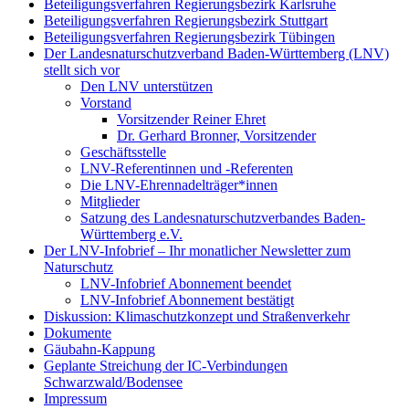
Beteiligungsverfahren Regierungsbezirk Karlsruhe
Beteiligungsverfahren Regierungsbezirk Stuttgart
Beteiligungsverfahren Regierungsbezirk Tübingen
Der Landesnaturschutzverband Baden-Württemberg (LNV)
stellt sich vor
Den LNV unterstützen
Vorstand
Vorsitzender Reiner Ehret
Dr. Gerhard Bronner, Vorsitzender
Geschäftsstelle
LNV-Referentinnen und -Referenten
Die LNV-Ehrennadelträger*innen
Mitglieder
Satzung des Landesnaturschutzverbandes Baden-
Württemberg e.V.
Der LNV-Infobrief – Ihr monatlicher Newsletter zum
Naturschutz
LNV-Infobrief Abonnement beendet
LNV-Infobrief Abonnement bestätigt
Diskussion: Klimaschutzkonzept und Straßenverkehr
Dokumente
Gäubahn-Kappung
Geplante Streichung der IC-Verbindungen
Schwarzwald/Bodensee
Impressum