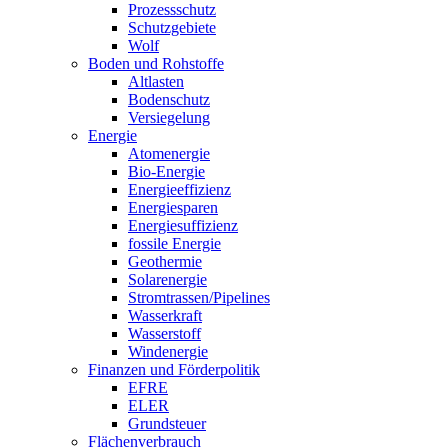
Prozessschutz
Schutzgebiete
Wolf
Boden und Rohstoffe
Altlasten
Bodenschutz
Versiegelung
Energie
Atomenergie
Bio-Energie
Energieeffizienz
Energiesparen
Energiesuffizienz
fossile Energie
Geothermie
Solarenergie
Stromtrassen/Pipelines
Wasserkraft
Wasserstoff
Windenergie
Finanzen und Förderpolitik
EFRE
ELER
Grundsteuer
Flächenverbrauch