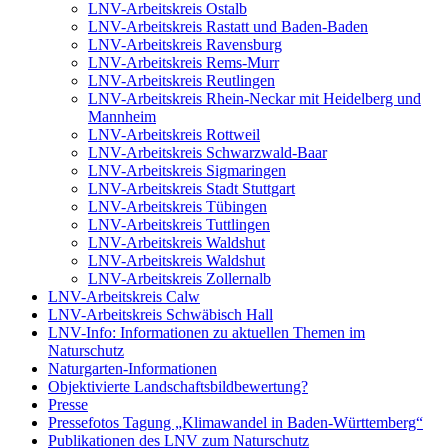
LNV-Arbeitskreis Ostalb
LNV-Arbeitskreis Rastatt und Baden-Baden
LNV-Arbeitskreis Ravensburg
LNV-Arbeitskreis Rems-Murr
LNV-Arbeitskreis Reutlingen
LNV-Arbeitskreis Rhein-Neckar mit Heidelberg und
Mannheim
LNV-Arbeitskreis Rottweil
LNV-Arbeitskreis Schwarzwald-Baar
LNV-Arbeitskreis Sigmaringen
LNV-Arbeitskreis Stadt Stuttgart
LNV-Arbeitskreis Tübingen
LNV-Arbeitskreis Tuttlingen
LNV-Arbeitskreis Waldshut
LNV-Arbeitskreis Waldshut
LNV-Arbeitskreis Zollernalb
LNV-Arbeitskreis Calw
LNV-Arbeitskreis Schwäbisch Hall
LNV-Info: Informationen zu aktuellen Themen im
Naturschutz
Naturgarten-Informationen
Objektivierte Landschaftsbildbewertung?
Presse
Pressefotos Tagung „Klimawandel in Baden-Württemberg“
Publikationen des LNV zum Naturschutz