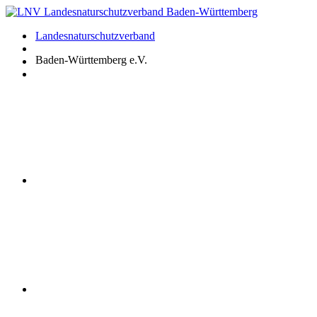
Zum
Inhalt
Landesnaturschutzverband
springen
Baden-Württemberg e.V.
Youtube
Instagram
Facebook