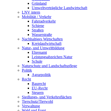
Grünland
Umweltverträgliche Landwirtschaft
LNV intern
Mobilität / Verkehr
Fahrradverkehr
Schiene
Straßen
Wasserstraße
Nachhaltiges Wirtschaften
Kreislaufwirtschaft
Natur- und Umweltbildung
Ehrenamt
Leistungsabzeichen Natur
Schule
Naturschutz und Landschaftspflege
Politik
Agrarpolitik
Recht
Baurecht
EU-Recht
Steuern
Siedlungs- und Verkehrsflächen
Tierschutz/Tierwohl
Verwaltung
Wald und Forst