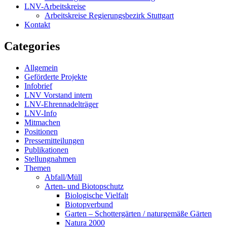
LNV-Arbeitskreise
Arbeitskreise Regierungsbezirk Stuttgart
Kontakt
Categories
Allgemein
Geförderte Projekte
Infobrief
LNV Vorstand intern
LNV-Ehrennadelträger
LNV-Info
Mitmachen
Positionen
Pressemitteilungen
Publikationen
Stellungnahmen
Themen
Abfall/Müll
Arten- und Biotopschutz
Biologische Vielfalt
Biotopverbund
Garten – Schottergärten / naturgemäße Gärten
Natura 2000