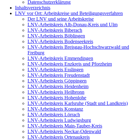
Datenschutzerklärung
Inhaltsverzeichnis
LNV vor Ort: Arbeitskreise und Beteiligungsverfahren
Der LNV und seine Arbeitskreise
LNV-Arbeitskreis Alb-Donau-Kreis und Ulm
LNV-Arbeitskreis Biberach
LNV-Arbeitskreis Böblingen
LNV-Arbeitskreis Bodenseekreis
LNV-Arbeitskreis Breisgau-Hochschwarzwald und
Freiburg
LNV-Arbeitskreis Emmendingen
LNV-Arbeitskreis Enzkreis und Pforzheim
LNV-Arbeitskreis Esslingen
LNV-Arbeitskreis Freudenstadt
LNV-Arbeitskreis Göppingen
LNV-Arbeitskreis Heidenheim
LNV-Arbeitskreis Heilbronn
LNV-Arbeitskreis Hohenlohe
LNV-Arbeitskreis Karlsruhe (Stadt und Landkreis)
LNV-Arbeitskreis Konstanz
LNV-Arbeitskreis Lörrach
LNV-Arbeitskreis Ludwigsburg
LNV-Arbeitskreis Main-Tauber-Kreis
LNV-Arbeitskreis Neckar-Odenwald
LNV-Arbeitskreis Ortenaukreis