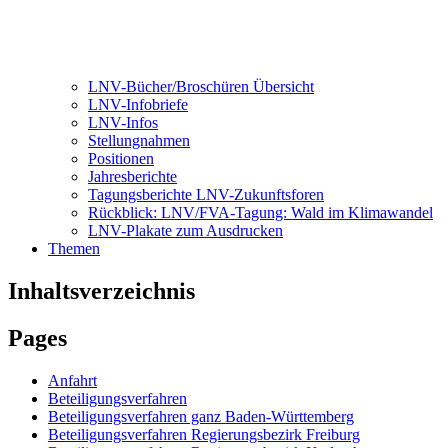
LNV-Bücher/Broschüren Übersicht
LNV-Infobriefe
LNV-Infos
Stellungnahmen
Positionen
Jahresberichte
Tagungsberichte LNV-Zukunftsforen
Rückblick: LNV/FVA-Tagung: Wald im Klimawandel
LNV-Plakate zum Ausdrucken
Themen
Inhaltsverzeichnis
Pages
Anfahrt
Beteiligungsverfahren
Beteiligungsverfahren ganz Baden-Württemberg
Beteiligungsverfahren Regierungsbezirk Freiburg