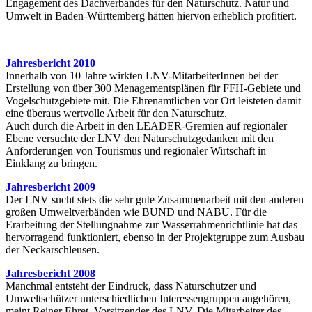
Engagement des Dachverbandes für den Naturschutz. Natur und
Umwelt in Baden-Württemberg hätten hiervon erheblich profitiert.
Jahresbericht 2010
Innerhalb von 10 Jahre wirkten LNV-MitarbeiterInnen bei der
Erstellung von über 300 Menagementsplänen für FFH-Gebiete und
Vogelschutzgebiete mit. Die Ehrenamtlichen vor Ort leisteten damit
eine überaus wertvolle Arbeit für den Naturschutz.
Auch durch die Arbeit in den LEADER-Gremien auf regionaler
Ebene versuchte der LNV den Naturschutzgedanken mit den
Anforderungen von Tourismus und regionaler Wirtschaft in
Einklang zu bringen.
Jahresbericht 2009
Der LNV sucht stets die sehr gute Zusammenarbeit mit den anderen
großen Umweltverbänden wie BUND und NABU. Für die
Erarbeitung der Stellungnahme zur Wasserrahmenrichtlinie hat das
hervorragend funktioniert, ebenso in der Projektgruppe zum Ausbau
der Neckarschleusen.
Jahresbericht 2008
Manchmal entsteht der Eindruck, dass Naturschützer und
Umweltschützer unterschiedlichen Interessengruppen angehören,
meint Reiner Ehret, Vorsitzender des LNV. Die Mitarbeiter des