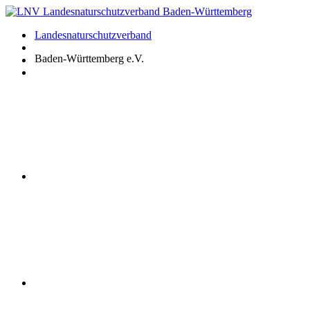
Zum
Inhalt
Landesnaturschutzverband
springen
Baden-Württemberg e.V.
Youtube
Instagram
Facebook