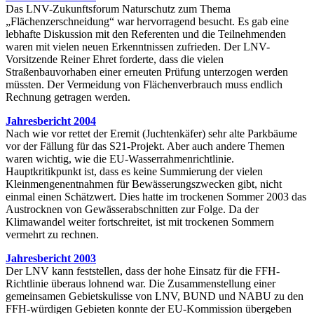
Das LNV-Zukunftsforum Naturschutz zum Thema
„Flächenzerschneidung“ war hervorragend besucht. Es gab eine
lebhafte Diskussion mit den Referenten und die Teilnehmenden
waren mit vielen neuen Erkenntnissen zufrieden. Der LNV-
Vorsitzende Reiner Ehret forderte, dass die vielen
Straßenbauvorhaben einer erneuten Prüfung unterzogen werden
müssten. Der Vermeidung von Flächenverbrauch muss endlich
Rechnung getragen werden.
Jahresbericht 2004
Nach wie vor rettet der Eremit (Juchtenkäfer) sehr alte Parkbäume
vor der Fällung für das S21-Projekt. Aber auch andere Themen
waren wichtig, wie die EU-Wasserrahmenrichtlinie.
Hauptkritikpunkt ist, dass es keine Summierung der vielen
Kleinmengenentnahmen für Bewässerungszwecken gibt, nicht
einmal einen Schätzwert. Dies hatte im trockenen Sommer 2003 das
Austrocknen von Gewässerabschnitten zur Folge. Da der
Klimawandel weiter fortschreitet, ist mit trockenen Sommern
vermehrt zu rechnen.
Jahresbericht 2003
Der LNV kann feststellen, dass der hohe Einsatz für die FFH-
Richtlinie überaus lohnend war. Die Zusammenstellung einer
gemeinsamen Gebietskulisse von LNV, BUND und NABU zu den
FFH-würdigen Gebieten konnte der EU-Kommission übergeben