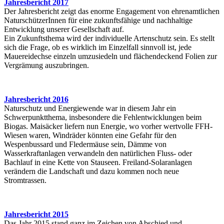
Jahresbericht 2017
Der Jahresbericht zeigt das enorme Engagement von ehrenamtlichen
NaturschützerInnen für eine zukunftsfähige und nachhaltige
Entwicklung unserer Gesellschaft auf.
Ein Zukunftsthema wird der individuelle Artenschutz sein. Es stellt
sich die Frage, ob es wirklich im Einzelfall sinnvoll ist, jede
Mauereidechse einzeln umzusiedeln und flächendeckend Folien zur
Vergrämung auszubringen.
Jahresbericht 2016
Naturschutz und Energiewende war in diesem Jahr ein
Schwerpunktthema, insbesondere die Fehlentwicklungen beim
Biogas. Maisäcker liefern nun Energie, wo vorher wertvolle FFH-
Wiesen waren, Windräder könnten eine Gefahr für den
Wespenbussard und Fledermäuse sein, Dämme von
Wasserkraftanlagen verwandeln den natürlichen Fluss- oder
Bachlauf in eine Kette von Stauseen. Freiland-Solaranlagen
verändern die Landschaft und dazu kommen noch neue
Stromtrassen.
Jahresbericht 2015
Das Jahr 2015 stand ganz im Zeichen von Abschied und