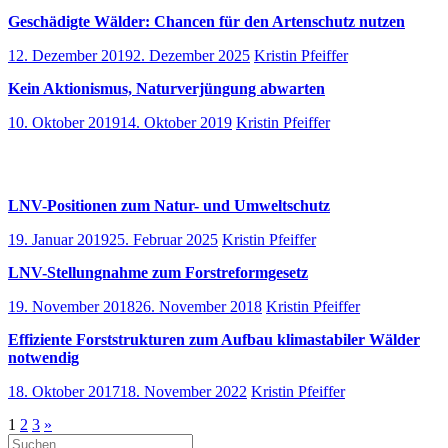
Geschädigte Wälder: Chancen für den Artenschutz nutzen
12. Dezember 2019
2. Dezember 2025
Kristin Pfeiffer
Kein Aktionismus, Naturverjüngung abwarten
10. Oktober 2019
14. Oktober 2019
Kristin Pfeiffer
LNV-Positionen zum Natur- und Umweltschutz
19. Januar 2019
25. Februar 2025
Kristin Pfeiffer
LNV-Stellungnahme zum Forstreformgesetz
19. November 2018
26. November 2018
Kristin Pfeiffer
Effiziente Forststrukturen zum Aufbau klimastabiler Wälder
notwendig
18. Oktober 2017
18. November 2022
Kristin Pfeiffer
Seitennummerierung
Nächste
1
2
3
»
Suchen
Beiträge