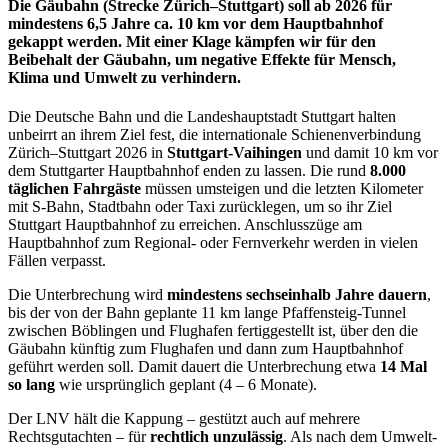
Die Gäubahn (Strecke Zürich–Stuttgart) soll ab 2026 für
mindestens 6,5 Jahre ca. 10 km vor dem Hauptbahnhof
gekappt werden. Mit einer Klage kämpfen wir für den
Beibehalt der Gäubahn, um negative Effekte für Mensch,
Klima und Umwelt zu verhindern.
Die Deutsche Bahn und die Landeshauptstadt Stuttgart halten
unbeirrt an ihrem Ziel fest, die internationale Schienenverbindung
Zürich–Stuttgart 2026 in
Stuttgart-Vaihingen
und damit 10 km vor
dem Stuttgarter Hauptbahnhof enden zu lassen. Die rund
8.000
täglichen Fahrgäste
müssen umsteigen und die letzten Kilometer
mit S-Bahn, Stadtbahn oder Taxi zurücklegen, um so ihr Ziel
Stuttgart Hauptbahnhof zu erreichen. Anschlusszüge am
Hauptbahnhof zum Regional- oder Fernverkehr werden in vielen
Fällen verpasst.
Die Unterbrechung wird
mindestens sechseinhalb Jahre dauern
,
bis der von der Bahn geplante 11 km lange Pfaffensteig-Tunnel
zwischen Böblingen und Flughafen fertiggestellt ist, über den die
Gäubahn künftig zum Flughafen und dann zum Hauptbahnhof
geführt werden soll. Damit dauert die Unterbrechung etwa
14 Mal
so lang
wie ursprünglich geplant (4 – 6 Monate).
Der LNV hält die Kappung – gestützt auch auf mehrere
Rechtsgutachten – für
rechtlich unzulässig
. Als nach dem Umwelt-