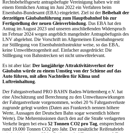
Rechtsbehelfsgesetz antragsbefugte Vereinigung haben wir mit
einem förmlichen Antrag im Juni 2022 ein Verfahren beim
Eisenbahn-Bundesamt (EBA) eingeleitet. Ziel ist der
Beibehalt der
derzeitigen Gäubahnführung zum Hauptbahnhof bis zur
Fertigstellung der neuen Gleisverbindung
. Das EBA hat den
Antrag im August 2023 und unseren anschließenden Widerspruch
im Februar 2024 wegen angeblich mangelnder Antragsbefugnis des
LNV abgelehnt. Die Vorschrift im Allgemeinen Eisenbahngesetz
zur Stilllegung von Eisenbahninfrastruktur weise, so das EBA,
keine Umweltbezogenheit auf. Einfacher ausgedrückt: Die
Stilllegung von Bahnstrecken sei nicht umweltrelevant.
Es ist aber klar:
Der langjährige Attraktivitätsverlust der
Gäubahn würde zu einem Umstieg von der Schiene auf das
Auto führen, mit allen Nachteilen für Klima und
Luftreinhaltung
.
Der Fahrgastverband PRO BAHN Baden-Württemberg e.V. hat
eine Abschätzung und Berechnung zu den Umweltauswirkungen
der Fahrgastverluste vorgenommen, wobei 20 % Fahrgastverluste
zugrunde gelegt wurden (Daten aus Frankreich nennen höhere
Werte, Aussagen der Deutschen Bahn sogar wesentlich höhere
Werte). Die Mehremissionen durch den auf die Straße verlagerten
Verkehr liegen bei etwa
52 Tonnen CO2 pro Tag
, entsprechend
rund 19.000 Tonnen CO2 pro Jahr. Der zusätzliche Reifenabrieb