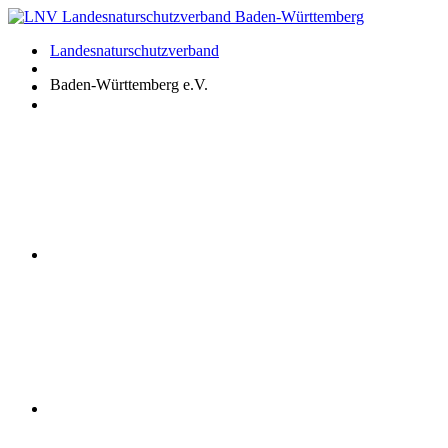
Zum
Inhalt
Landesnaturschutzverband
springen
Baden-Württemberg e.V.
Youtube
Instagram
Facebook