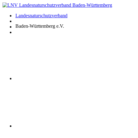
Zum
Inhalt
Landesnaturschutzverband
springen
Baden-Württemberg e.V.
Youtube
Instagram
Facebook