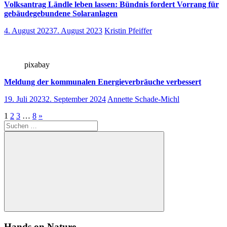
Volksantrag Ländle leben lassen: Bündnis fordert Vorrang für
gebäudegebundene Solaranlagen
4. August 2023
7. August 2023
Kristin Pfeiffer
pixabay
Meldung der kommunalen Energieverbräuche verbessert
19. Juli 2023
2. September 2024
Annette Schade-Michl
Seitennummerierung
Nächste
1
2
3
…
8
»
Suchen
Beiträge
der
nach:
Beiträge
Suchen
Hands on Nature