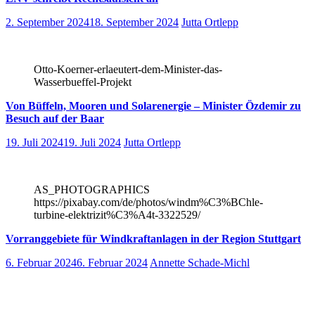
2. September 2024
18. September 2024
Jutta Ortlepp
Otto-Koerner-erlaeutert-dem-Minister-das-
Wasserbueffel-Projekt
Von Büffeln, Mooren und Solarenergie – Minister Özdemir zu
Besuch auf der Baar
19. Juli 2024
19. Juli 2024
Jutta Ortlepp
AS_PHOTOGRAPHICS
https://pixabay.com/de/photos/windm%C3%BChle-
turbine-elektrizit%C3%A4t-3322529/
Vorranggebiete für Windkraftanlagen in der Region Stuttgart
6. Februar 2024
6. Februar 2024
Annette Schade-Michl