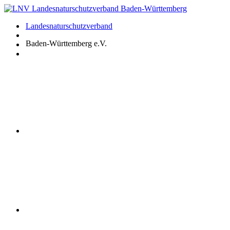
Zum
Inhalt
Landesnaturschutzverband
springen
Baden-Württemberg e.V.
Youtube
Instagram
Facebook