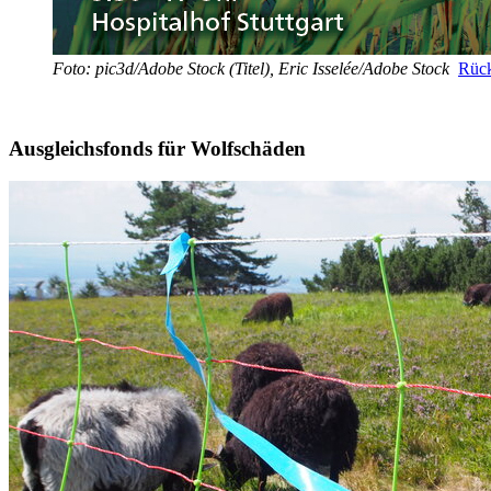
Foto: pic3d/Adobe Stock (Titel), Eric Isselée/Adobe Stock
Rück
Ausgleichsfonds für Wolfschäden