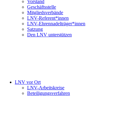
Vorstand
Geschäftsstelle
Mitgliedsverbände
LNV-Referent*innen
LNV-Ehrennadelträger*innen
Satzung
Den LNV unterstützen
LNV vor Ort
LNV-Arbeitskreise
Beteiligungsverfahren