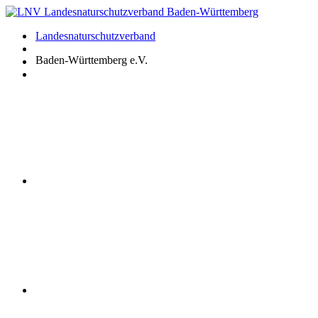
Zum
Inhalt
Landesnaturschutzverband
springen
Baden-Württemberg e.V.
Youtube
Instagram
Facebook