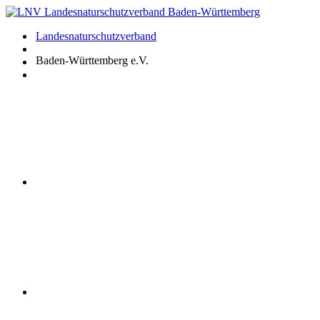
Zum
Inhalt
Landesnaturschutzverband
springen
Baden-Württemberg e.V.
Youtube
Instagram
Facebook