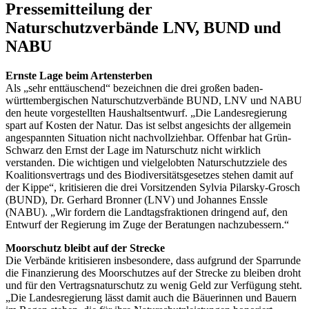
Pressemitteilung der
Naturschutzverbände LNV, BUND und
NABU
Ernste Lage beim Artensterben
Als „sehr enttäuschend“ bezeichnen die drei großen baden-
württembergischen Naturschutzverbände BUND, LNV und NABU
den heute vorgestellten Haushaltsentwurf. „Die Landesregierung
spart auf Kosten der Natur. Das ist selbst angesichts der allgemein
angespannten Situation nicht nachvollziehbar. Offenbar hat Grün-
Schwarz den Ernst der Lage im Naturschutz nicht wirklich
verstanden. Die wichtigen und vielgelobten Naturschutzziele des
Koalitionsvertrags und des Biodiversitätsgesetzes stehen damit auf
der Kippe“, kritisieren die drei Vorsitzenden Sylvia Pilarsky-Grosch
(BUND), Dr. Gerhard Bronner (LNV) und Johannes Enssle
(NABU). „Wir fordern die Landtagsfraktionen dringend auf, den
Entwurf der Regierung im Zuge der Beratungen nachzubessern.“
Moorschutz bleibt auf der Strecke
Die Verbände kritisieren insbesondere, dass aufgrund der Sparrunde
die Finanzierung des Moorschutzes auf der Strecke zu bleiben droht
und für den Vertragsnaturschutz zu wenig Geld zur Verfügung steht.
„Die Landesregierung lässt damit auch die Bäuerinnen und Bauern