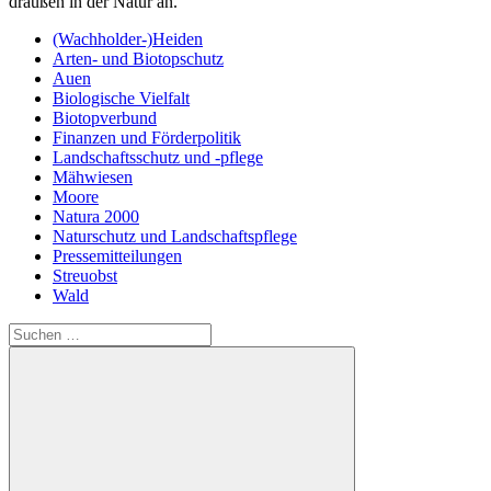
draußen in der Natur an.“
(Wachholder-)Heiden
Arten- und Biotopschutz
Auen
Biologische Vielfalt
Biotopverbund
Finanzen und Förderpolitik
Landschaftsschutz und -pflege
Mähwiesen
Moore
Natura 2000
Naturschutz und Landschaftspflege
Pressemitteilungen
Streuobst
Wald
Suchen
nach: