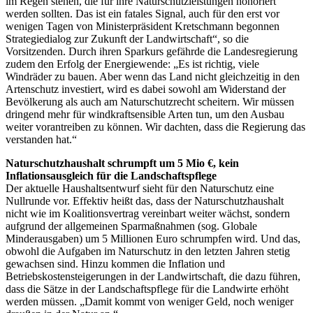
im Regen stehen, die für ihre Naturschutzleistungen honoriert
werden sollten. Das ist ein fatales Signal, auch für den erst vor
wenigen Tagen von Ministerpräsident Kretschmann begonnen
Strategiedialog zur Zukunft der Landwirtschaft“, so die
Vorsitzenden. Durch ihren Sparkurs gefährde die Landesregierung
zudem den Erfolg der Energiewende: „Es ist richtig, viele
Windräder zu bauen. Aber wenn das Land nicht gleichzeitig in den
Artenschutz investiert, wird es dabei sowohl am Widerstand der
Bevölkerung als auch am Naturschutzrecht scheitern. Wir müssen
dringend mehr für windkraftsensible Arten tun, um den Ausbau
weiter vorantreiben zu können. Wir dachten, dass die Regierung das
verstanden hat.“
Naturschutzhaushalt schrumpft um 5 Mio €, kein
Inflationsausgleich für die Landschaftspflege
Der aktuelle Haushaltsentwurf sieht für den Naturschutz eine
Nullrunde vor. Effektiv heißt das, dass der Naturschutzhaushalt
nicht wie im Koalitionsvertrag vereinbart weiter wächst, sondern
aufgrund der allgemeinen Sparmaßnahmen (sog. Globale
Minderausgaben) um 5 Millionen Euro schrumpfen wird. Und das,
obwohl die Aufgaben im Naturschutz in den letzten Jahren stetig
gewachsen sind. Hinzu kommen die Inflation und
Betriebskostensteigerungen in der Landwirtschaft, die dazu führen,
dass die Sätze in der Landschaftspflege für die Landwirte erhöht
werden müssen. „Damit kommt von weniger Geld, noch weniger