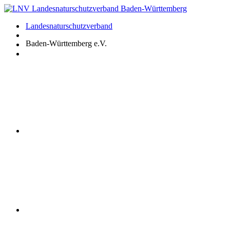
Zum
Inhalt
Landesnaturschutzverband
springen
Baden-Württemberg e.V.
Youtube
Instagram
Facebook