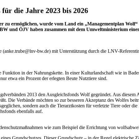
ür die Jahre 2023 bis 2026
r zu ermöglichen, wurde vom Land ein „Managementplan Wolf“ er
 und ÖJV haben zusammen mit dem Umweltministerium einen Au
 (anke.trube@lnv-bw.de) mit Unterstützung durch die LNV-Referentin f
Funktion in der Nahrungskette. In einer Kulturlandschaft wie in Bade
nur etwa ein Prozent der erlegten Beute Nutztiere sind.
Jagdverbänden 2013 den Ausgleichsfonds Wolf gegründet. Aus diesem Aus
reißt. Die Verbände möchten so zur besseren Akzeptanz des Wolfes beit
glichen, sondern auch die Tierarztkosten für verletzte Tiere oder die
sfonds ebenfalls auf.
erdenschutzmaßnahmen wie zum Beispiel die Errichtung von wolfsabw
eines Grundschutzes. Dieser Grundschutz – in der Regel elektrische Zä