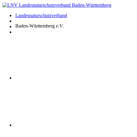
Zum
Inhalt
Landesnaturschutzverband
springen
Baden-Württemberg e.V.
Youtube
Instagram
Facebook