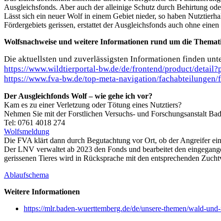
Ausgleichsfonds. Aber auch der alleinige Schutz durch Behirtung ode
Lässt sich ein neuer Wolf in einem Gebiet nieder, so haben Nutztierh
Fördergebiets gerissen, erstattet der Ausgleichsfonds auch ohne eine
Wolfsnachweise und weitere Informationen rund um die Themat
Die aktuellsten und zuverlässigsten Informationen finden unt
https://www.wildtierportal-bw.de/de/frontend/product/detail
https://www.fva-bw.de/top-meta-navigation/fachabteilungen/fv
Der Ausgleichfonds Wolf – wie gehe ich vor?
Kam es zu einer Verletzung oder Tötung eines Nutztiers?
Nehmen Sie mit der Forstlichen Versuchs- und Forschungsanstalt B
Tel: 0761 4018 274
Wolfsmeldung
Die FVA klärt dann durch Begutachtung vor Ort, ob der Angreifer ein
Der LNV verwaltet ab 2023 den Fonds und bearbeitet den eingegangene
gerissenen Tieres wird in Rücksprache mit den entsprechenden Zuchtv
Ablaufschema
Weitere Informationen
https://mlr.baden-wuerttemberg.de/de/unsere-themen/wald-und-n