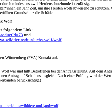
r durch mindestens zwei Herdenschutzhunde ist zulässig.
alter*innen ein Jahr Zeit, um ihre Herden wolfsabweisend zu schützen. 
n erfüllten Grundschutz die Schäden
ik Wolf
er folgendem Link:
?productId=73
und
a-wildtierinstitut/luchs-wolf/wolf
aden-Württemberg (FVA) Kontakt auf.
 Wolf war und hilft Betroffenen bei der Antragsstellung. Auf dem Antr
n Antrag auf Schadensausgleich. Nach einer Prüfung wird der Wert der
erbänden berücksichtigt.)
aturerlebnis/wildtiere-und-jagd/wolf