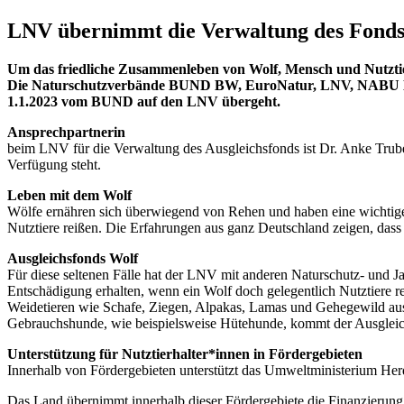
LNV übernimmt die Verwaltung des Fonds f
Um das friedliche Zusammenleben von Wolf, Mensch und Nutztie
Die Naturschutzverbände BUND BW, EuroNatur, LNV, NABU BW
1.1.2023 vom BUND auf den LNV übergeht.
Ansprechpartnerin
beim LNV für die Verwaltung des Ausgleichsfonds ist Dr. Anke Trube
Verfügung steht.
Leben mit dem Wolf
Wölfe ernähren sich überwiegend von Rehen und haben eine wichtige 
Nutztiere reißen. Die Erfahrungen aus ganz Deutschland zeigen, dass 
Ausgleichsfonds Wolf
Für diese seltenen Fälle hat der LNV mit anderen Naturschutz- und 
Entschädigung erhalten, wenn ein Wolf doch gelegentlich Nutztiere 
Weidetieren wie Schafe, Ziegen, Alpakas, Lamas und Gehegewild ausge
Gebrauchshunde, wie beispielsweise Hütehunde, kommt der Ausgleich
Unterstützung für Nutztierhalter*innen in Fördergebieten
Innerhalb von Fördergebieten unterstützt das Umweltministerium H
Das Land übernimmt innerhalb dieser Fördergebiete die Finanzierung 