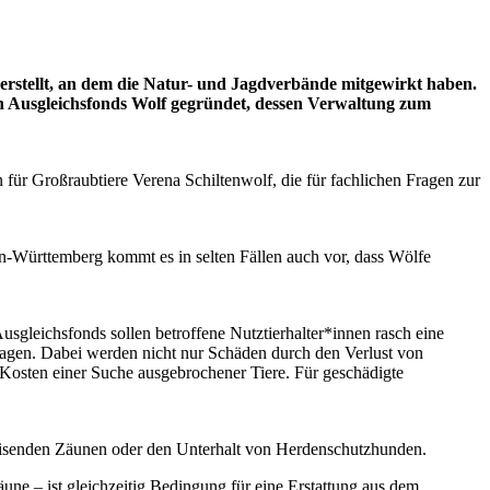
stellt, an dem die Natur- und Jagdverbände mitgewirkt haben.
sgleichsfonds Wolf gegründet, dessen Verwaltung zum
ür Großraubtiere Verena Schiltenwolf, die für fachlichen Fragen zur
n-Württemberg kommt es in selten Fällen auch vor, dass Wölfe
gleichsfonds sollen betroffene Nutztierhalter*innen rasch eine
ragen. Dabei werden nicht nur Schäden durch den Verlust von
 Kosten einer Suche ausgebrochener Tiere. Für geschädigte
eisenden Zäunen oder den Unterhalt von Herdenschutzhunden.
une – ist gleichzeitig Bedingung für eine Erstattung aus dem