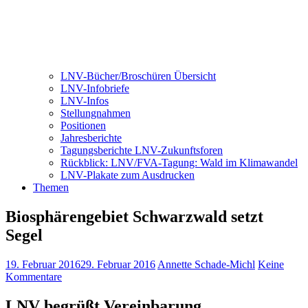
LNV-Bücher/Broschüren Übersicht
LNV-Infobriefe
LNV-Infos
Stellungnahmen
Positionen
Jahresberichte
Tagungsberichte LNV-Zukunftsforen
Rückblick: LNV/FVA-Tagung: Wald im Klimawandel
LNV-Plakate zum Ausdrucken
Themen
Biosphärengebiet Schwarzwald setzt
Segel
19. Februar 2016
29. Februar 2016
Annette Schade-Michl
Keine
Kommentare
LNV begrüßt Vereinbarung