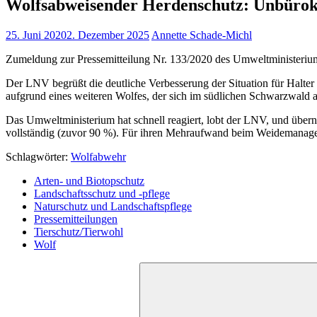
Wolfsabweisender Herdenschutz: Unbürokra
25. Juni 2020
2. Dezember 2025
Annette Schade-Michl
Zumeldung zur Pressemitteilung Nr. 133/2020 des Umweltministeri
Der LNV begrüßt die deutliche Verbesserung der Situation für Halter
aufgrund eines weiteren Wolfes, der sich im südlichen Schwarzwald 
Das Umweltministerium hat schnell reagiert, lobt der LNV, und übern
vollständig (zuvor 90 %). Für ihren Mehraufwand beim Weidemanagem
Schlagwörter:
Wolfabwehr
Arten- und Biotopschutz
Landschaftsschutz und -pflege
Naturschutz und Landschaftspflege
Pressemitteilungen
Tierschutz/Tierwohl
Wolf
Suchen
nach: