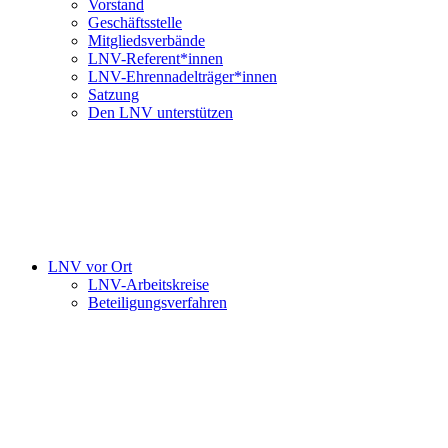
Vorstand
Geschäftsstelle
Mitgliedsverbände
LNV-Referent*innen
LNV-Ehrennadelträger*innen
Satzung
Den LNV unterstützen
LNV vor Ort
LNV-Arbeitskreise
Beteiligungsverfahren