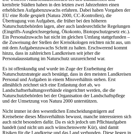
kreisfreie Städten haben in den letzten zwei Jahrzehnten einen
erheblichen Aufgabenzuwachs erfahren. Dabei haben Vorgaben der
EU eine Rolle gespielt (Natura 2000, CC-Kontrollen), die
Übertragung von Aufgaben, die früher bei den höheren
Naturschutzbehörden lagen, aber auch landesrechtliche Regelungen
(Eingriffs-Ausgleichsregelung, Ökokonto, Biotopschutzgesetz etc.).
Ein Personalzuwachs hat nicht im gleichen Umfang stattgefunden –
die Zuweisung der Stellen der Kreisökologen reichten nicht aus, um
mit dem Aufgabenzuwachs Schritt zu halten. Erschwerend kommt
hinzu, dass in zahlreichen Landkreisen seit jeher die
Personalausstattung im Naturschutz unzureichend war.
Es ist offenkundig und wurde im Zuge der Erarbeitung der
Naturschutzstrategie auch bestätigt, dass in den meisten Landkreisen
Personal und Aufgaben in einem Missverhältnis stehen. Erst
allmählich zeichnet sich eine Entlastung dort ab, wo
Landschaftserhaltungsverbände eingerichtet werden, die die
Naturschutzbehörden bei der Organisation der Landschaftspflege
und der Umsetzung von Natura 2000 unterstützen.
Nicht immer ist den wesentlichen Entscheidungsträgern auf
Kreisebene dieses Missverhältnis bewusst, manche interessieren sich
auch nicht besonders dafür. Da es sich jedoch um Pflichtaufgaben
handelt (und nicht um auch wünschenswerte Kür), sind damit
Risiken für die Landkreise und das Land verbunden. Diese liegen in