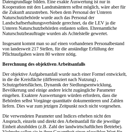
Datengrundlage bilden. Eine exakte Auswertung ist nur in
Kooperation mit den Landratsämtern selbst möglich, wäre aber für
die Zukunft anzustreben. Neben dem Personal der Unteren
Naturschutzbehörde wurde auch das Personal der
Landschaftserhaltungsverbände gerechnet, da die LEV ja die
Unteren Naturschutzbehörden entlasten sollen. Ehrenamtliche
Naturschutzbeauftragte wurden als Achtelstelle gewertet.
Insgesamt kommt man so auf einen vorhandenen Personalbestand
von landesweit 217 Stellen, für die anständige Erfüllung der
Pflichtaufgaben wären 80 weitere nötig.
Berechnung des objektiven Arbeitsanfalls
Der objektive Aufgabenanfall wurde nach einer Formel entwickelt,
in die die Kreisfläche (differenziert nach Nutzung) ,
Schutzgebietsflächen, Dynamik der Siedlungsentwicklung,
Bevölkerung und einige andere leicht zugängliche Parameter
eingehen. Exaktere Auswertungen würden erfordern, dass die
Behörden selbst Vorgänge quantitativ dokumentieren und Zahlen
liefern. Dies war zum jetzigen Zeitpunkt noch nicht vorgesehen.
Die verwendeten Parameter und Indices erheben nicht den
Anspruch, einzeln und direkt den Arbeitsanfall für die jeweilige
Einheit abzubilden (z.B. Zahl der landwirtschaftlichen Betriebe).
Vielmehr sollen sie in ihrer Gesamtheit einen plausiblen Wert für