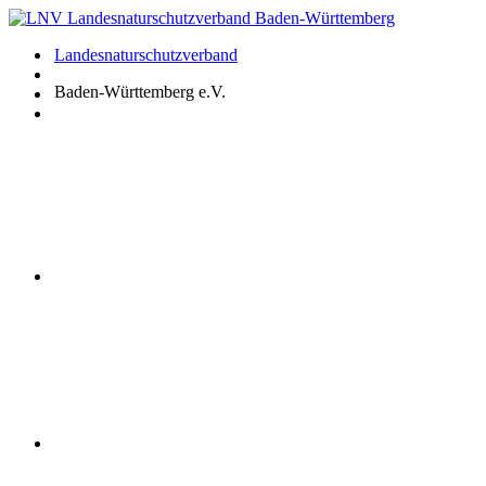
Zum
Inhalt
Landesnaturschutzverband
springen
Baden-Württemberg e.V.
Youtube
Instagram
Facebook