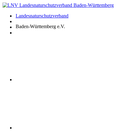
Zum
Inhalt
Landesnaturschutzverband
springen
Baden-Württemberg e.V.
Youtube
Instagram
Facebook