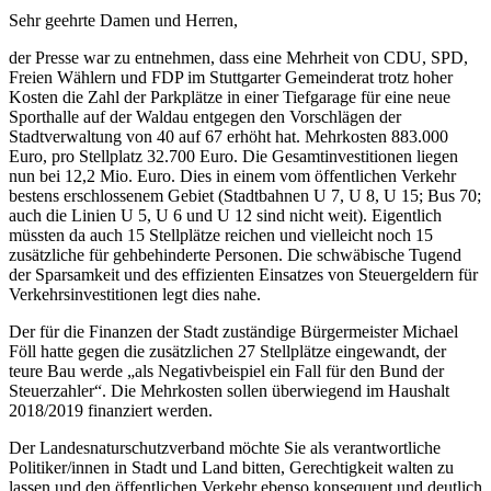
Sehr geehrte Damen und Herren,
der Presse war zu entnehmen, dass eine Mehrheit von CDU, SPD,
Freien Wählern und FDP im Stuttgarter Gemeinderat trotz hoher
Kosten die Zahl der Parkplätze in einer Tiefgarage für eine neue
Sporthalle auf der Waldau entgegen den Vorschlägen der
Stadtverwaltung von 40 auf 67 erhöht hat. Mehrkosten 883.000
Euro, pro Stellplatz 32.700 Euro. Die Gesamtinvestitionen liegen
nun bei 12,2 Mio. Euro. Dies in einem vom öffentlichen Verkehr
bestens erschlossenem Gebiet (Stadtbahnen U 7, U 8, U 15; Bus 70;
auch die Linien U 5, U 6 und U 12 sind nicht weit). Eigentlich
müssten da auch 15 Stellplätze reichen und vielleicht noch 15
zusätzliche für gehbehinderte Personen. Die schwäbische Tugend
der Sparsamkeit und des effizienten Einsatzes von Steuergeldern für
Verkehrsinvestitionen legt dies nahe.
Der für die Finanzen der Stadt zuständige Bürgermeister Michael
Föll hatte gegen die zusätzlichen 27 Stellplätze eingewandt, der
teure Bau werde „als Negativbeispiel ein Fall für den Bund der
Steuerzahler“. Die Mehrkosten sollen überwiegend im Haushalt
2018/2019 finanziert werden.
Der Landesnaturschutzverband möchte Sie als verantwortliche
Politiker/innen in Stadt und Land bitten, Gerechtigkeit walten zu
lassen und den öffentlichen Verkehr ebenso konsequent und deutlich