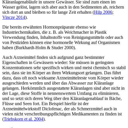
Kläranlagenabläufe in unsere Gewässer. Sie sind zum einen im
Wasser gelöst, lagern sich aber auch in den Sedimenten ab, reichern
sich dort an und bleiben so für lange Zeit erhalten (
Hilp 2006
;
Vincze 2014
).
Die bereits erwähnten Hormonpräparate ebenso wie
Industriechemikalien, die z. B. als Weichmacher in Plastik
Verwendung finden, Inhaltsstoffe von Reinigungsmitteln oder auch
von Pestiziden können eine hormonelle Wirkung auf Organismen
haben (Burkhardt-Holm & Studer 2000).
Auch Arzneimittel finden sich aufgrund ganz bestimmter
Eigenschaften in Gewässern wieder: Sie müssen in geringsten
Konzentrationen sehr spezifisch wirken und meist chemisch so stabil
sein, dass sie im Körper an ihren Wirkungsort gelangen. Das führt
dazu, dass oft noch wirksame Arzneimittelreste vom Körper wieder
ausgeschieden werden und über das Abwasser zur Kläranlage
gelangen. Herkömmlich ausgestattete Kläranlagen sind aber nicht in
der Lage, diese Stoffe in nennenswertem Umfang zu eliminieren,
und so setzt sich deren Weg über den Kläranlagenablauf in Bäche,
Flüsse und Seen fort. Ein Beispiel hierfür ist der
Arzneimittelwirkstoff Diclofenac, der als Schmerzmittel auch in
vielen nicht verschreibungspflichtigen Medikamenten zu finden ist
(
Triebskorn et al. 2004
).