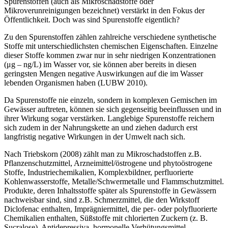
Spurenstoffen (auch als Mikroschadstoffe oder
Mikroverunreinigungen bezeichnet) verstärkt in den Fokus der
Öffentlichkeit. Doch was sind Spurenstoffe eigentlich?
Zu den Spurenstoffen zählen zahlreiche verschiedene synthetische
Stoffe mit unterschiedlichsten chemischen Eigenschaften. Einzelne
dieser Stoffe kommen zwar nur in sehr niedrigen Konzentrationen
(μg – ng/L) im Wasser vor, sie können aber bereits in diesen
geringsten Mengen negative Auswirkungen auf die im Wasser
lebenden Organismen haben (LUBW 2010).
Da Spurenstoffe nie einzeln, sondern in komplexen Gemischen im
Gewässer auftreten, können sie sich gegenseitig beeinflussen und in
ihrer Wirkung sogar verstärken. Langlebige Spurenstoffe reichern
sich zudem in der Nahrungskette an und ziehen dadurch erst
langfristig negative Wirkungen in der Umwelt nach sich.
Nach Triebskorn (2008) zählt man zu Mikroschadstoffen z.B.
Pflanzenschutzmittel, Arzneimittel/östrogene und phytoöstrogene
Stoffe, Industriechemikalien, Komplexbildner, perfluorierte
Kohlenwasserstoffe, Metalle/Schwermetalle und Flammschutzmittel.
Produkte, deren Inhaltsstoffe später als Spurenstoffe in Gewässern
nachweisbar sind, sind z.B. Schmerzmittel, die den Wirkstoff
Diclofenac enthalten, Imprägniermittel, die per- oder polyfluorierte
Chemikalien enthalten, Süßstoffe mit chlorierten Zuckern (z. B.
Sucralose), Antidepressiva, hormonelle Verhütungsmittel,