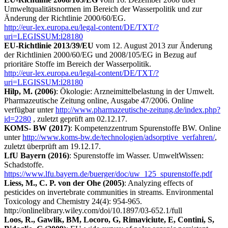
Umweltqualitätsnormen im Bereich der Wasserpolitik und zur
Änderung der Richtlinie 2000/60/EG.
http://eur-lex.europa.eu/legal-content/DE/TXT/?
uri=LEGISSUM:l28180
EU-Richtlinie 2013/39/EU
vom 12. August 2013 zur Änderung
der Richtlinien 2000/60/EG und 2008/105/EG in Bezug auf
prioritäre Stoffe im Bereich der Wasserpolitik.
http://eur-lex.europa.eu/legal-content/DE/TXT/?
uri=LEGISSUM:l28180
Hilp, M. (2006)
: Ökologie: Arzneimittelbelastung in der Umwelt.
Pharmazeutische Zeitung online, Ausgabe 47/2006. Online
verfügbar unter
http://www.pharmazeutische-zeitung.de/index.php?
id=2280
, zuletzt geprüft am 02.12.17.
KOMS- BW (2017)
: Kompetenzzentrum Spurenstoffe BW. Online
unter
http://www.koms-bw.de/technologien/adsorptive_verfahren/
,
zuletzt überprüft am 19.12.17.
LfU Bayern (2016)
: Spurenstoffe im Wasser. UmweltWissen:
Schadstoffe.
https://www.lfu.bayern.de/buerger/doc/uw_125_spurenstoffe.pdf
Liess, M., C. P. von der Ohe (2005)
: Analyzing effects of
pesticides on invertebrate communities in streams. Environmental
Toxicology and Chemistry 24(4): 954-965.
http://onlinelibrary.wiley.com/doi/10.1897/03-652.1/full
Loos, R., Gawlik, BM, Locoro, G, Rimaviciute, E, Contini, S,