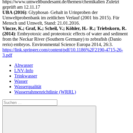
https://www.umweltbundesamt.de/themen/chemikalien Zuletzt
geprüft am 12.11.17
UBA (2016)
: Glyphosat- Gehalt in Urinproben der
Umweltprobenbank im zeitlichen Verlauf (2001 bis 2015). Für
Mensch und Umwelt, Stand: 21.01.2016.
Vincze, K.; Graf, K.; Scheil, V.; Köhler, H.- R.; Triebskorn, R.
(2014)
: Embryotoxic and proteotoxic effects of water and sediment
from the Neckar River (Southern Germany) to zebrafish (Danio
rerio) embryos. Environmental Science Europa 2014, 26:3.
https://link.springer.com/content/pdf/10.1186%2F2190-4715-26-
3.pdf
Abwasser
LNV-Info
Trinkwasser
Wasser
Wasserqualität
Wasserrahmenrichtlinie (WRRL)
Suchen
nach: