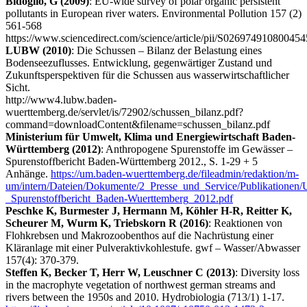
Bidoglio, G (2009)
: EU-wide survey of polar organic persistent
pollutants in European river waters. Environmental Pollution 157 (2)
561-568
https://www.sciencedirect.com/science/article/pii/S026974910800454
LUBW (2010)
: Die Schussen – Bilanz der Belastung eines
Bodenseezuflusses. Entwicklung, gegenwärtiger Zustand und
Zukunftsperspektiven für die Schussen aus wasserwirtschaftlicher
Sicht.
http://www4.lubw.baden-
wuerttemberg.de/servlet/is/72902/schussen_bilanz.pdf?
command=downloadContent&filename=schussen_bilanz.pdf
Ministerium für Umwelt, Klima und Energiewirtschaft Baden-
Württemberg (2012)
: Anthropogene Spurenstoffe im Gewässer –
Spurenstoffbericht Baden-Württemberg 2012., S. 1-29 + 5
Anhänge.
https://um.baden-wuerttemberg.de/fileadmin/redaktion/m-
um/intern/Dateien/Dokumente/2_Presse_und_Service/Publikatione
_Spurenstoffbericht_Baden-Wuerttemberg_2012.pdf
Peschke K, Burmester J, Hermann M, Köhler H-R, Reitter K,
Scheurer M, Wurm K, Triebskorn R (2016)
: Reaktionen von
Flohkrebsen und Makrozoobenthos auf die Nachrüstung einer
Kläranlage mit einer Pulveraktivkohlestufe. gwf – Wasser/Abwasser
157(4): 370-379.
Steffen K, Becker T, Herr W, Leuschner C (2013)
: Diversity loss
in the macrophyte vegetation of northwest german streams and
rivers between the 1950s and 2010. Hydrobiologia (713/1) 1-17.