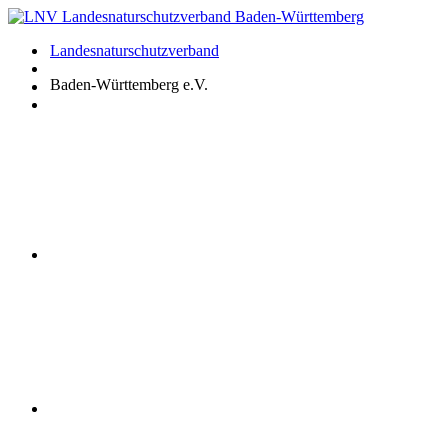
Zum
Inhalt
Landesnaturschutzverband
springen
Baden-Württemberg e.V.
Youtube
Instagram
Facebook