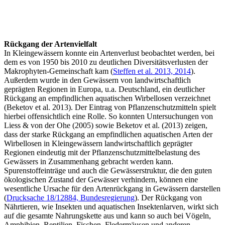
Rückgang der Artenvielfalt
In Kleingewässern konnte ein Artenverlust beobachtet werden, bei
dem es von 1950 bis 2010 zu deutlichen Diversitätsverlusten der
Makrophyten-Gemeinschaft kam (
Steffen et al. 2013, 2014
).
Außerdem wurde in den Gewässern von landwirtschaftlich
geprägten Regionen in Europa, u.a. Deutschland, ein deutlicher
Rückgang an empfindlichen aquatischen Wirbellosen verzeichnet
(Beketov et al. 2013). Der Eintrag von Pflanzenschutzmitteln spielt
hierbei offensichtlich eine Rolle. So konnten Untersuchungen von
Liess & von der Ohe (2005) sowie Beketov et al. (2013) zeigen,
dass der starke Rückgang an empfindlichen aquatischen Arten der
Wirbellosen in Kleingewässern landwirtschaftlich geprägter
Regionen eindeutig mit der Pflanzenschutzmittelbelastung des
Gewässers in Zusammenhang gebracht werden kann.
Spurenstoffeinträge und auch die Gewässerstruktur, die den guten
ökologischen Zustand der Gewässer verhindern, können eine
wesentliche Ursache für den Artenrückgang in Gewässern darstellen
(
Drucksache 18/12884, Bundesregierung
). Der Rückgang von
Nährtieren, wie Insekten und aquatischen Insektenlarven, wirkt sich
auf die gesamte Nahrungskette aus und kann so auch bei Vögeln,
Amphibien, Reptilien, Fischen, Fledermäusen und anderen