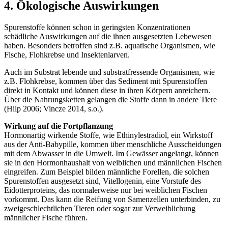
4. Ökologische Auswirkungen
Spurenstoffe können schon in geringsten Konzentrationen
schädliche Auswirkungen auf die ihnen ausgesetzten Lebewesen
haben. Besonders betroffen sind z.B. aquatische Organismen, wie
Fische, Flohkrebse und Insektenlarven.
Auch im Substrat lebende und substratfressende Organismen, wie
z.B. Flohkrebse, kommen über das Sediment mit Spurenstoffen
direkt in Kontakt und können diese in ihren Körpern anreichern.
Über die Nahrungsketten gelangen die Stoffe dann in andere Tiere
(Hilp 2006; Vincze 2014, s.o.).
Wirkung auf die Fortpflanzung
Hormonartig wirkende Stoffe, wie Ethinylestradiol, ein Wirkstoff
aus der Anti-Babypille, kommen über menschliche Ausscheidungen
mit dem Abwasser in die Umwelt. Im Gewässer angelangt, können
sie in den Hormonhaushalt von weiblichen und männlichen Fischen
eingreifen. Zum Beispiel bilden männliche Forellen, die solchen
Spurenstoffen ausgesetzt sind, Vitellogenin, eine Vorstufe des
Eidotterproteins, das normalerweise nur bei weiblichen Fischen
vorkommt. Das kann die Reifung von Samenzellen unterbinden, zu
zweigeschlechtlichen Tieren oder sogar zur Verweiblichung
männlicher Fische führen.