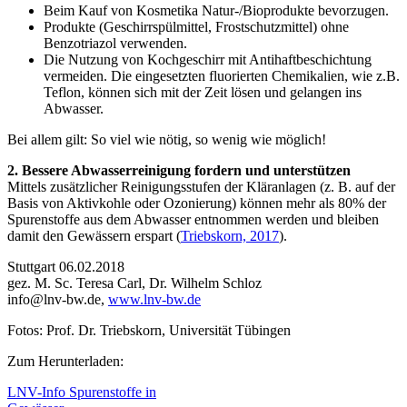
Beim Kauf von Kosmetika Natur-/Bioprodukte bevorzugen.
Produkte (Geschirrspülmittel, Frostschutzmittel) ohne
Benzotriazol verwenden.
Die Nutzung von Kochgeschirr mit Antihaftbeschichtung
vermeiden. Die eingesetzten fluorierten Chemikalien, wie z.B.
Teflon, können sich mit der Zeit lösen und gelangen ins
Abwasser.
Bei allem gilt: So viel wie nötig, so wenig wie möglich!
2. Bessere Abwasserreinigung fordern und unterstützen
Mittels zusätzlicher Reinigungsstufen der Kläranlagen (z. B. auf der
Basis von Aktivkohle oder Ozonierung) können mehr als 80% der
Spurenstoffe aus dem Abwasser entnommen werden und bleiben
damit den Gewässern erspart (
Triebskorn, 2017
).
Stuttgart 06.02.2018
gez. M. Sc. Teresa Carl, Dr. Wilhelm Schloz
info@lnv-bw.de,
www.lnv-bw.de
Fotos: Prof. Dr. Triebskorn, Universität Tübingen
Zum Herunterladen:
LNV-Info Spurenstoffe in