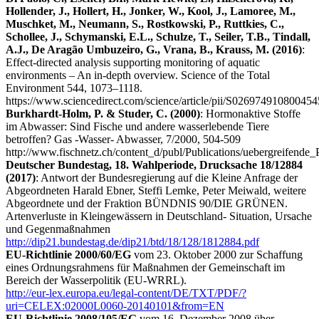
Hollender, J., Hollert, H., Jonker, W., Kool, J., Lamoree, M.,
Muschket, M., Neumann, S., Rostkowski, P., Ruttkies, C.,
Schollee, J., Schymanski, E.L., Schulze, T., Seiler, T.B., Tindall,
A.J., De Aragão Umbuzeiro, G., Vrana, B., Krauss, M. (2016)
:
Effect-directed analysis supporting monitoring of aquatic
environments – An in-depth overview. Science of the Total
Environment 544, 1073–1118.
https://www.sciencedirect.com/science/article/pii/S026974910800454
Burkhardt-Holm, P. & Studer, C. (2000)
: Hormonaktive Stoffe
im Abwasser: Sind Fische und andere wasserlebende Tiere
betroffen? Gas -Wasser- Abwasser, 7/2000, 504-509
http://www.fischnetz.ch/content_d/publ/Publications/uebergreifen
Deutscher Bundestag, 18. Wahlperiode, Drucksache 18/12884
(2017)
: Antwort der Bundesregierung auf die Kleine Anfrage der
Abgeordneten Harald Ebner, Steffi Lemke, Peter Meiwald, weitere
Abgeordnete und der Fraktion BÜNDNIS 90/DIE GRÜNEN.
Artenverluste in Kleingewässern in Deutschland- Situation, Ursache
und Gegenmaßnahmen
http://dip21.bundestag.de/dip21/btd/18/128/1812884.pdf
EU-Richtlinie 2000/60/EG
vom 23. Oktober 2000 zur Schaffung
eines Ordnungsrahmens für Maßnahmen der Gemeinschaft im
Bereich der Wasserpolitik (EU-WRRL).
http://eur-lex.europa.eu/legal-content/DE/TXT/PDF/?
uri=CELEX:02000L0060-20140101&from=EN
EU-Richtlinie 2008/105/EG
vom 16. Dezember 2008 über