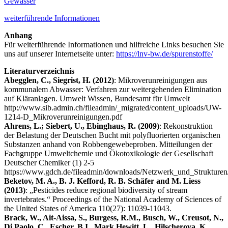
Gewässer
weiterführende Informationen
Anhang
Für weiterführende Informationen und hilfreiche Links besuchen Sie
uns auf unserer Internetseite unter:
https://lnv-bw.de/spurenstoffe/
Literaturverzeichnis
Abegglen, C., Siegrist, H. (2012)
: Mikroverunreinigungen aus
kommunalem Abwasser: Verfahren zur weitergehenden Elimination
auf Kläranlagen. Umwelt Wissen, Bundesamt für Umwelt
http://www.sib.admin.ch/fileadmin/_migrated/content_uploads/UW-
1214-D_Mikroverunreinigungen.pdf
Ahrens, L.; Siebert, U., Ebinghaus, R. (2009)
: Rekonstruktion
der Belastung der Deutschen Bucht mit polyfluorierten organischen
Substanzen anhand von Robbengewebeproben. Mitteilungen der
Fachgruppe Umweltchemie und Ökotoxikologie der Gesellschaft
Deutscher Chemiker (1) 2-5
https://www.gdch.de/fileadmin/downloads/Netzwerk_und_Strukture
Beketov, M. A., B. J. Kefford, R. B. Schäfer and M. Liess
(2013)
: „Pesticides reduce regional biodiversity of stream
invertebrates.“ Proceedings of the National Academy of Sciences of
the United States of America 110(27): 11039-11043.
Brack, W., Ait-Aissa, S., Burgess, R.M., Busch, W., Creusot, N.,
Di Paolo, C., Escher, B.I., Mark Hewitt, L., Hilscherova, K.,