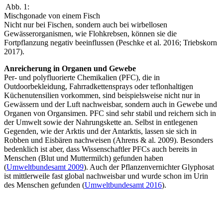
Abb. 1:
Mischgonade von einem Fisch
Nicht nur bei Fischen, sondern auch bei wirbellosen
Gewässerorganismen, wie Flohkrebsen, können sie die
Fortpflanzung negativ beeinflussen (Peschke et al. 2016; Triebskorn
2017).
Anreicherung in Organen und Gewebe
Per- und polyfluorierte Chemikalien (PFC), die in
Outdoorbekleidung, Fahrradkettensprays oder teflonhaltigen
Küchenutensilien vorkommen, sind beispielsweise nicht nur in
Gewässern und der Luft nachweisbar, sondern auch in Gewebe und
Organen von Organsimen. PFC sind sehr stabil und reichern sich in
der Umwelt sowie der Nahrungskette an. Selbst in entlegenen
Gegenden, wie der Arktis und der Antarktis, lassen sie sich in
Robben und Eisbären nachweisen (Ahrens & al. 2009). Besonders
bedenklich ist aber, dass Wissenschaftler PFCs auch bereits in
Menschen (Blut und Muttermilch) gefunden haben
(
Umweltbundesamt 2009
). Auch der Pflanzenvernichter Glyphosat
ist mittlerweile fast global nachweisbar und wurde schon im Urin
des Menschen gefunden (
Umweltbundesamt 2016
).