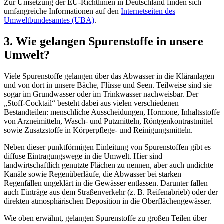
Zur Umsetzung der EU-Richtlinien in Deutschland finden sich
umfangreiche Informationen auf den
Internetseiten des
Umweltbundesamtes (UBA)
.
3. Wie gelangen Spurenstoffe in unsere
Umwelt?
Viele Spurenstoffe gelangen über das Abwasser in die Kläranlagen
und von dort in unsere Bäche, Flüsse und Seen. Teilweise sind sie
sogar im Grundwasser oder im Trinkwasser nachweisbar. Der
„Stoff-Cocktail“ besteht dabei aus vielen verschiedenen
Bestandteilen: menschliche Ausscheidungen, Hormone, Inhaltsstoffe
von Arzneimitteln, Wasch- und Putzmitteln, Röntgenkontrastmittel
sowie Zusatzstoffe in Körperpflege- und Reinigungsmitteln.
Neben dieser punktförmigen Einleitung von Spurenstoffen gibt es
diffuse Eintragungswege in die Umwelt. Hier sind
landwirtschaftlich genutzte Flächen zu nennen, aber auch undichte
Kanäle sowie Regenüberläufe, die Abwasser bei starken
Regenfällen ungeklärt in die Gewässer entlassen. Darunter fallen
auch Einträge aus dem Straßenverkehr (z. B. Reifenabrieb) oder der
direkten atmosphärischen Deposition in die Oberflächengewässer.
Wie oben erwähnt, gelangen Spurenstoffe zu großen Teilen über