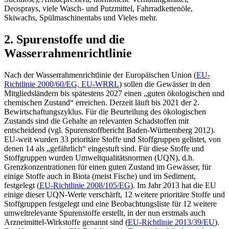
Deosprays, viele Wasch- und Putzmittel, Fahrradkettenöle,
Skiwachs, Spülmaschinentabs und Vieles mehr.
2. Spurenstoffe und die
Wasserrahmenrichtlinie
Nach der Wasserrahmenrichtlinie der Europäischen Union (
EU-
Richtlinie 2000/60/EG, EU-WRRL
) sollen die Gewässer in den
Mitgliedsländern bis spätestens 2027 einen „guten ökologischen und
chemischen Zustand“ erreichen. Derzeit läuft bis 2021 der 2.
Bewirtschaftungszyklus. Für die Beurteilung des ökologischen
Zustands sind die Gehalte an relevanten Schadstoffen mit
entscheidend (vgl. Spurenstoffbericht Baden-Württemberg 2012).
EU-weit wurden 33 prioritäre Stoffe und Stoffgruppen gelistet, von
denen 14 als „gefährlich“ eingestuft sind. Für diese Stoffe und
Stoffgruppen wurden Umweltqualitätsnormen (UQN), d.h.
Grenzkonzentrationen für einen guten Zustand im Gewässer, für
einige Stoffe auch in Biota (meist Fische) und im Sediment,
festgelegt (
EU-Richtlinie 2008/105/EG
). Im Jahr 2013 hat die EU
einige dieser UQN-Werte verschärft, 12 weitere prioritäre Stoffe und
Stoffgruppen festgelegt und eine Beobachtungsliste für 12 weitere
umweltrelevante Spurenstoffe erstellt, in der nun erstmals auch
Arzneimittel-Wirkstoffe genannt sind (
EU-Richtlinie 2013/39/EU
).