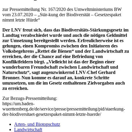
zur Pressemitteilung Nr. 167/2020 des Umweltministeriums BW
vom 23.07.2020 – „Stär-kung der Biodiversität – Gesetzespaket
nimmt letzte Hürde“
Der LNV freut sich, dass das Biodiversitäts-Stärkungsgesetz im
Landtag verabschiedet wurde und auch die nötigen Geldmittel
zur Umsetzung bereitgestellt werden. Erfreulicherweise ist es
gelungen, einen Kompromiss zwischen den Initiatoren des
Volksbegehrens „Rettet die Bienen“ und der Landwirtschaft zu
erreichen, der die Chance auf eine Befriedung von
Konfliktfeldern birgt. „Vielleicht ist das der Beginn einer
wunderbaren Freundschaft zwischen Landwirtschaft und
Naturschutz“, sagt augenzwinkernd LNV-Chef Gerhard
Bronner. Nun komme es darauf an, konkrete Schritte
umzusetzen, um die im Gesetz enthaltenen Zielvorgaben auch
zu erreichen.
Zur Bezugs-Pressemitteilung:
https://um.baden-
wuerttemberg.de/de/service/presse/pressemitteilung/pid/staerkung-
der-biodiversitaet-gesetzespaket-nimmt-letzte-huerde/
Arten- und Biotopschutz
Landwirtschaft