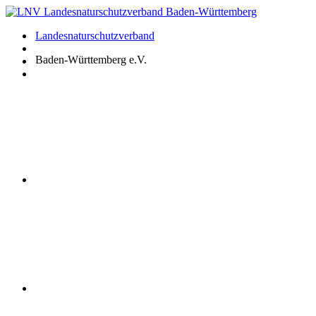
Zum
Inhalt
Landesnaturschutzverband
springen
Baden-Württemberg e.V.
Youtube
Instagram
Facebook