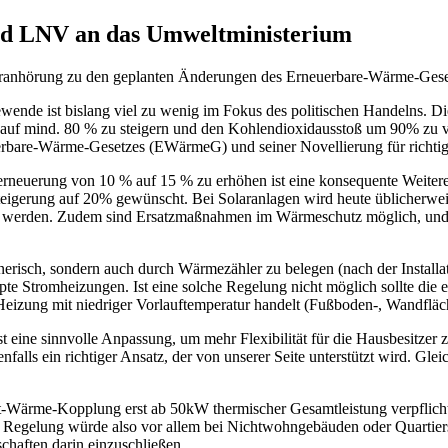
d LNV an das Umweltministerium
anhörung zu den geplanten Änderungen des Erneuerbare-Wärme-Gese
nde ist bislang viel zu wenig im Fokus des politischen Handelns. Di
n auf mind. 80 % zu steigern und den Kohlendioxidausstoß um 90% zu v
uerbare-Wärme-Gesetzes (EWärmeG) und seiner Novellierung für richtig
serneuerung von 10 % auf 15 % zu erhöhen ist eine konsequente Weitere
e Steigerung auf 20% gewünscht. Bei Solaranlagen wird heute üblicherwei
ht werden. Zudem sind Ersatzmaßnahmen im Wärmeschutz möglich, und 
hnerisch, sondern auch durch Wärmezähler zu belegen (nach der Instal
pte Stromheizungen. Ist eine solche Regelung nicht möglich sollte die 
izung mit niedriger Vorlauftemperatur handelt (Fußboden-, Wandfläc
t eine sinnvolle Anpassung, um mehr Flexibilität für die Hausbesitzer z
nfalls ein richtiger Ansatz, der von unserer Seite unterstützt wird. Gl
Kraft-Wärme-Kopplung erst ab 50kW thermischer Gesamtleistung verpfl
Regelung würde also vor allem bei Nichtwohngebäuden oder Quartiers
haften darin einzuschließen.