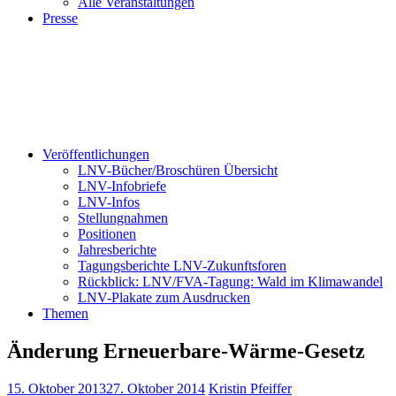
Alle Veranstaltungen
Presse
Veröffentlichungen
LNV-Bücher/Broschüren Übersicht
LNV-Infobriefe
LNV-Infos
Stellungnahmen
Positionen
Jahresberichte
Tagungsberichte LNV-Zukunftsforen
Rückblick: LNV/FVA-Tagung: Wald im Klimawandel
LNV-Plakate zum Ausdrucken
Themen
Änderung Erneuerbare-Wärme-Gesetz
15. Oktober 2013
27. Oktober 2014
Kristin Pfeiffer