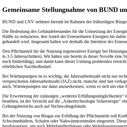
Gemeinsame Stellungnahme von BUND un
BUND und LNV nehmen hiermit im Rahmen der frühzeitigen Bürger
Die Bedeutung des Gebäudebestandes für die Umsetzung der Energiewe
Hälfte zu reduzieren, den Anteil der Erneuerbaren Energien bis dahi
gehandelt wird. Insgesamt halten wir deshalb die Intention des Erne
Den Pflichtanteil für die Nutzung regenerativer Energie bei Heizung
in 3-5 Jahresschritten). Wir hätten uns bereits in dieser Novelle ein
noch förderfähig), und damit kann dieser Umfang problemlos erreic
erheblichen Nachholbedarf.
Bei Wärmepumpen ist es wichtig, die Jahresarbeitszahl nicht nur rec
versprochenen Jahresarbeitszahl (JAZ) nicht, manche sind fast verkap
auch, Wärmepumpen nur dann anzuerkennen, wenn es sich um eine He
Die Erweiterung der zulässigen „weiteren Erfüllungsmöglichkeiten“ is
bestehen, ist der Verzicht auf die „Ankertechnologie Solarenergie“ ebe
Geltungsbereichs auch auf Nichtwohngebäude.
Bei der Nutzung von Biogas zur Erfüllung der Pflichtanteils soll 
Schwimmbädern, Schulen oder Nahwärmezentralen eingesetzt. Diese 
herabzusetzen, um auch Mehrfamilienhäuser oder Wohnbaugenossensc