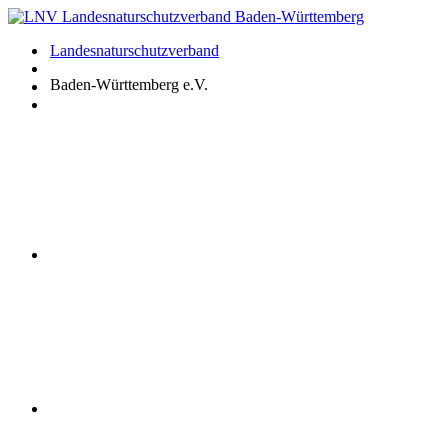
Zum
Inhalt
Landesnaturschutzverband
springen
Baden-Württemberg e.V.
Youtube
Instagram
Facebook