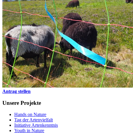
Antrag stellen
Unsere Projekte
Hands on Nature
Tag der Artenvielfalt
Initiative Artenkenntnis
Youth in Nature