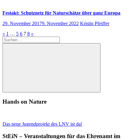
Festakt: Schutznetz für Naturschätze über ganz Europa
29. November 2017
9. November 2022
Kristin Pfeiffer
Seitennummerierung
Vorherige
Nächste
«
1
…
5
6
7
8
»
Suchen
Beiträge
Beiträge
der
nach:
Beiträge
Suchen
Hands on Nature
Das neue Jugendprojekt des LNV ist da!
StEiN – Veranstaltungen für das Ehrenamt im