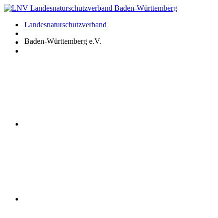
Zum
Inhalt
Landesnaturschutzverband
springen
Baden-Württemberg e.V.
Youtube
Instagram
Facebook