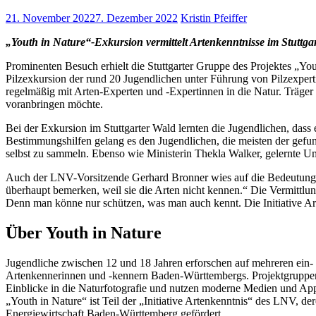
21. November 2022
7. Dezember 2022
Kristin Pfeiffer
„Youth in Nature“-Exkursion vermittelt Artenkenntnisse im Stuttga
Prominenten Besuch erhielt die Stuttgarter Gruppe des Projektes „Y
Pilzexkursion der rund 20 Jugendlichen unter Führung von Pilzexper
regelmäßig mit Arten-Experten und -Expertinnen in die Natur. Träger
voranbringen möchte.
Bei der Exkursion im Stuttgarter Wald lernten die Jugendlichen, das
Bestimmungshilfen gelang es den Jugendlichen, die meisten der gefund
selbst zu sammeln. Ebenso wie Ministerin Thekla Walker, gelernte Um
Auch der LNV-Vorsitzende Gerhard Bronner wies auf die Bedeutung de
überhaupt bemerken, weil sie die Arten nicht kennen.“ Die Vermittlun
Denn man könne nur schützen, was man auch kennt. Die Initiative Art
Über Youth in Nature
Jugendliche zwischen 12 und 18 Jahren erforschen auf mehreren ein-
Artenkennerinnen und -kennern Baden-Württembergs. Projektgruppen g
Einblicke in die Naturfotografie und nutzen moderne Medien und A
„Youth in Nature“ ist Teil der „Initiative Artenkenntnis“ des LNV,
Energiewirtschaft Baden-Württemberg gefördert.