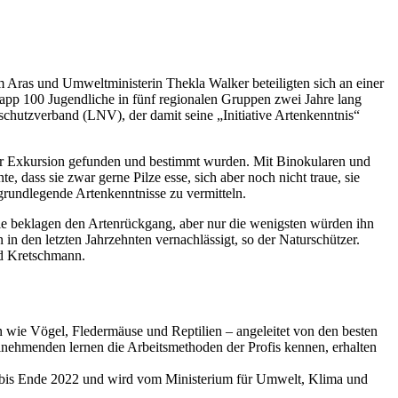
 Aras und Umweltministerin Thekla Walker beteiligten sich an einer
app 100 Jugendliche in fünf regionalen Gruppen zwei Jahre lang
schutzverband (LNV), der damit seine „Initiative Artenkenntnis“
 der Exkursion gefunden und bestimmt wurden. Mit Binokularen und
dass sie zwar gerne Pilze esse, sich aber noch nicht traue, sie
grundlegende Artenkenntnisse zu vermitteln.
le beklagen den Artenrückgang, aber nur die wenigsten würden ihn
n den letzten Jahrzehnten vernachlässigt, so der Naturschützer.
ed Kretschmann.
 wie Vögel, Fledermäuse und Reptilien – angeleitet von den besten
nehmenden lernen die Arbeitsmethoden der Profis kennen, erhalten
ft bis Ende 2022 und wird vom Ministerium für Umwelt, Klima und