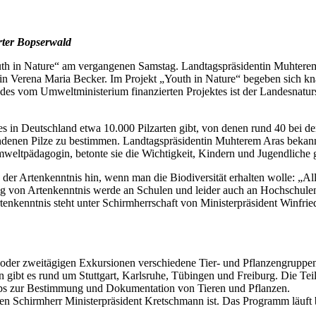
rter Bopserwald
outh in Nature“ am vergangenen Samstag. Landtagspräsidentin Muhterem
tin Verena Maria Becker. Im Projekt „Youth in Nature“ begeben sich kn
 des vom Umweltministerium finanzierten Projektes ist der Landesnatur
s es in Deutschland etwa 10.000 Pilzarten gibt, von denen rund 40 bei
enen Pilze zu bestimmen. Landtagspräsidentin Muhterem Aras bekannte, 
weltpädagogin, betonte sie die Wichtigkeit, Kindern und Jugendliche 
r Artenkenntnis hin, wenn man die Biodiversität erhalten wolle: „Al
g von Artenkenntnis werde an Schulen und leider auch an Hochschulen i
enkenntnis steht unter Schirmherrschaft von Ministerpräsident Winfri
 oder zweitägigen Exkursionen verschiedene Tier- und Pflanzengruppen
ibt es rund um Stuttgart, Karlsruhe, Tübingen und Freiburg. Die Teil
pps zur Bestimmung und Dokumentation von Tieren und Pflanzen.
 deren Schirmherr Ministerpräsident Kretschmann ist. Das Programm läu