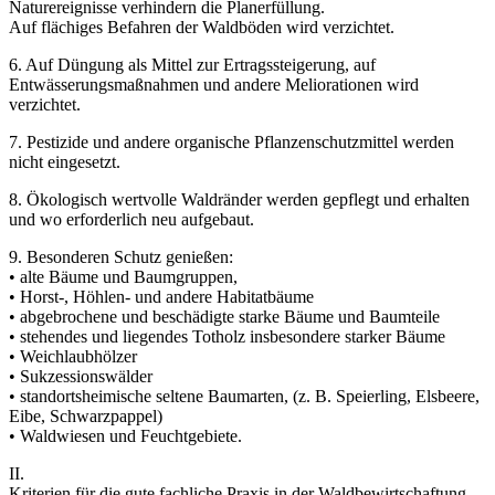
Naturereignisse verhindern die Planerfüllung.
Auf flächiges Befahren der Waldböden wird verzichtet.
6. Auf Düngung als Mittel zur Ertragssteigerung, auf
Entwässerungsmaßnahmen und andere Meliorationen wird
verzichtet.
7. Pestizide und andere organische Pflanzenschutzmittel werden
nicht eingesetzt.
8. Ökologisch wertvolle Waldränder werden gepflegt und erhalten
und wo erforderlich neu aufgebaut.
9. Besonderen Schutz genießen:
• alte Bäume und Baumgruppen,
• Horst-, Höhlen- und andere Habitatbäume
• abgebrochene und beschädigte starke Bäume und Baumteile
• stehendes und liegendes Totholz insbesondere starker Bäume
• Weichlaubhölzer
• Sukzessionswälder
• standortsheimische seltene Baumarten, (z. B. Speierling, Elsbeere,
Eibe, Schwarzpappel)
• Waldwiesen und Feuchtgebiete.
II.
Kriterien für die gute fachliche Praxis in der Waldbewirtschaftung