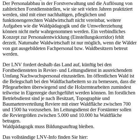
Der Personalabbau in der Forstverwaltung und die Auflösung von
zahlreichen Forstdienststellen, wie sie seit vielen Jahren praktiziert
werden, sind mit einer nachhaltigen, pfleglichen und
funktionengerechten Waldwirtschaft nicht vereinbar, weitere
Aufgaben wie die Waldpädagogik und die Umwelterziehung
können nicht mehr wahrgenommen werden. Ein verbindliches
Konzept zur Personalentwicklung (Einstellungskorridor) fehlt
derzeit. Naturnahe Waldwirtschaft ist nur möglich, wenn die Wälder
von gut ausgebildeten Fachpersonal bzw. Waldbesitzern betreut
werden.
Der LNV fordert deshalb das Land auf, künftig bei den
Forstbediensteten in Revier- und Leitungsdienst in ausreichendem
Umfang Nachwuchspersonal einzustellen. Im öffentlichen Wald ist
die Belegschaft bei den Waldfacharbeitern so zu bemessen, dass die
Pflegearbeiten überwiegend und die Holzerntearbeiten zumindest
teilweise in Eigenregie durchgeführt werden können. Im forstlichen
Betriebsdienst sind je nach Besitzart, Topographie und
Baumartenverteilung Reviere mit einer Waldfläche zwischen 700
und 1500 ha vorzusehen. Im Leitungsdienst der Forstämter sollen
die Reviergrößen zwischen 5.000 und 10.000 ha Waldfläche
betragen.
Waldpädagogik muss Bildungsauftrag bleiben.
Das vollständige LNV-Info finden Sie hier: