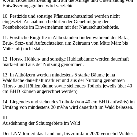
9. Auf Bodenbearbeitung und auf die Anlage und Unterhaltung von
Entwässerungsgräben wird verzichtet.
10. Pestizide und sonstige Pflanzenschutzmittel werden nicht
eingesetzt. Ausnahmen bedürfen der Genehmigung der
Forstbehörde im Einvernehmen mit der Naturschutzbehörde.
11. Forstliche Eingriffe in Altbeständen finden während der Balz-,
Brut-, Setz- und Aufzuchtzeiten (im Zeitraum von Mitte März bis
Mitte Juli) nicht statt.
12. Horst-, Höhlen- und sonstige Habitatbäume werden dauerhaft
markiert und aus der Nutzung genommen.
13. In Althölzern werden mindestens 5 starke Bäume je ha
Waldfläche dauerhaft markiert und aus der Nutzung genommen
(Horst- und Höhlenbäume sowie stehendes Totholz jeweils über 40
cm BHD können angerechnet werden).
14. Liegendes und stehendes Totholz (von 40 cm BHD aufwärts) im
Umfang von mindestens 20 m³/ha wird dauerhaft im Wald belassen.
III.
Ausdehnung der Schutzgebiete im Wald
Der LNV fordert das Land auf, bis zum Jahr 2020 vermehrt Wälder