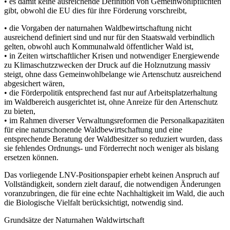
• es damit keine ausreichende Definition von Gemeinwohlpflichten
gibt, obwohl die EU dies für ihre Förderung vorschreibt,
• die Vorgaben der naturnahen Waldbewirtschaftung nicht
ausreichend definiert sind und nur für den Staatswald verbindlich
gelten, obwohl auch Kommunalwald öffentlicher Wald ist,
• in Zeiten wirtschaftlicher Krisen und notwendiger Energiewende
zu Klimaschutzzwecken der Druck auf die Holznutzung massiv
steigt, ohne dass Gemeinwohlbelange wie Artenschutz ausreichend
abgesichert wären,
• die Förderpolitik entsprechend fast nur auf Arbeitsplatzerhaltung
im Waldbereich ausgerichtet ist, ohne Anreize für den Artenschutz
zu bieten,
• im Rahmen diverser Verwaltungsreformen die Personalkapazitäten
für eine naturschonende Waldbewirtschaftung und eine
entsprechende Beratung der Waldbesitzer so reduziert wurden, dass
sie fehlendes Ordnungs- und Förderrecht noch weniger als bislang
ersetzen können.
Das vorliegende LNV-Positionspapier erhebt keinen Anspruch auf
Vollständigkeit, sondern zielt darauf, die notwendigen Änderungen
voranzubringen, die für eine echte Nachhaltigkeit im Wald, die auch
die Biologische Vielfalt berücksichtigt, notwendig sind.
Grundsätze der Naturnahen Waldwirtschaft