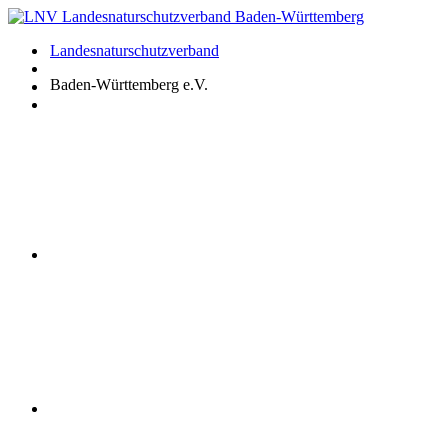
Zum
Inhalt
Landesnaturschutzverband
springen
Baden-Württemberg e.V.
Youtube
Instagram
Facebook