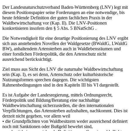
Der Landesnaturschutzverband Baden-Württemberg (LNV) legt mit
diesem Positionspapier seine Forderungen an eine notwendige, bis
heute fehlende Definition der guten fachlichen Praxis in der
Waldbewirtschaftung vor (Kap. II). Die LNV-Positionen
konkretisieren insofern den § 5 Abs. 5 BNatSchG .
Die Notwendigkeit für eine derartige Positionierung des LNV ergibt
sich aus anstehenden Novellen der Waldgesetze (BWaldG, LWaldG
BW), anhaltendem Artensterben auch in Waldlebensräumen und
einer forstlichen Förderpolitik, die den Artenschutz nicht
ausreichend berücksichtigt.
Ziel muss aus Sicht des LNV die naturnahe Waldbewirtschaftung
sein (Kap. I), es sei denn, Artenschutz oder kulturhistorische
Nutzungsformen sprechen dagegen. Die wichtigsten
Rahmenbedingungen sind in den Kapiteln III bis VI dargestellt.
Es ist Aufgabe der Landesregierung, mittels Ordnungsrecht,
Förderpolitik und Bildung/Beratung eine nachhaltige
Waldbewirtschaftung sicherzustellen, die den internationalen
Verpflichtungen, das Artensterben aufzuhalten, nachkommt. Dies ist
derzeit nicht gegeben, vor allem weil
• die Grundpflichten von Waldbesitzern weder ausreichend definiert
noch mit Sanktionen oder Bußgeld bewehrt sind,