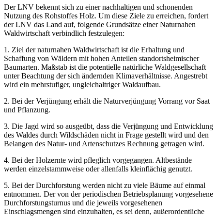
Der LNV bekennt sich zu einer nachhaltigen und schonenden
Nutzung des Rohstoffes Holz. Um diese Ziele zu erreichen, fordert
der LNV das Land auf, folgende Grundsätze einer Naturnahen
Waldwirtschaft verbindlich festzulegen:
1. Ziel der naturnahen Waldwirtschaft ist die Erhaltung und
Schaffung von Wäldern mit hohen Anteilen standortsheimischer
Baumarten. Maßstab ist die potentielle natürliche Waldgesellschaft
unter Beachtung der sich ändernden Klimaverhältnisse. Angestrebt
wird ein mehrstufiger, ungleichaltriger Waldaufbau.
2. Bei der Verjüngung erhält die Naturverjüngung Vorrang vor Saat
und Pflanzung.
3. Die Jagd wird so ausgeübt, dass die Verjüngung und Entwicklung
des Waldes durch Wildschäden nicht in Frage gestellt wird und den
Belangen des Natur- und Artenschutzes Rechnung getragen wird.
4. Bei der Holzernte wird pfleglich vorgegangen. Altbestände
werden einzelstammweise oder allenfalls kleinflächig genutzt.
5. Bei der Durchforstung werden nicht zu viele Bäume auf einmal
entnommen. Der von der periodischen Betriebsplanung vorgesehene
Durchforstungsturnus und die jeweils vorgesehenen
Einschlagsmengen sind einzuhalten, es sei denn, außerordentliche