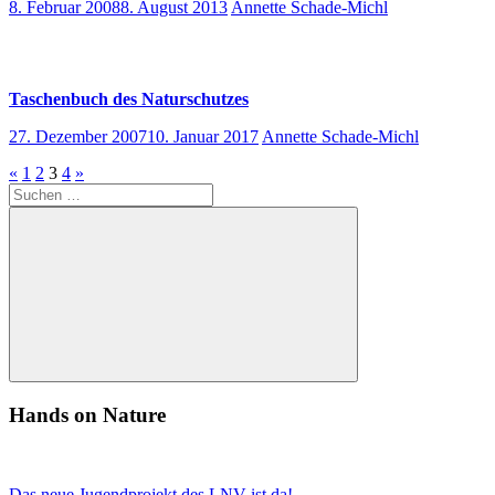
8. Februar 2008
8. August 2013
Annette Schade-Michl
Taschenbuch des Naturschutzes
27. Dezember 2007
10. Januar 2017
Annette Schade-Michl
Seitennummerierung
Vorherige
Nächste
«
1
2
3
4
»
Suchen
Beiträge
Beiträge
der
nach:
Beiträge
Suchen
Hands on Nature
Das neue Jugendprojekt des LNV ist da!