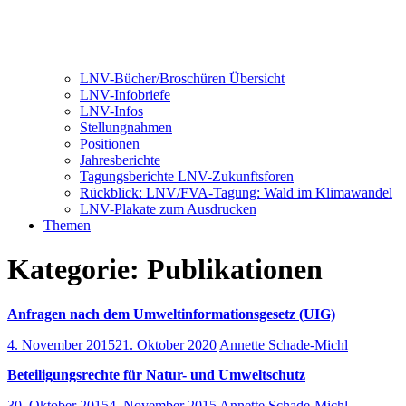
LNV-Bücher/Broschüren Übersicht
LNV-Infobriefe
LNV-Infos
Stellungnahmen
Positionen
Jahresberichte
Tagungsberichte LNV-Zukunftsforen
Rückblick: LNV/FVA-Tagung: Wald im Klimawandel
LNV-Plakate zum Ausdrucken
Themen
Kategorie:
Publikationen
Anfragen nach dem Umweltinformationsgesetz (UIG)
4. November 2015
21. Oktober 2020
Annette Schade-Michl
Beteiligungsrechte für Natur- und Umweltschutz
30. Oktober 2015
4. November 2015
Annette Schade-Michl