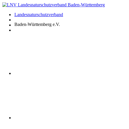
Zum
Inhalt
Landesnaturschutzverband
springen
Baden-Württemberg e.V.
Youtube
Instagram
Facebook