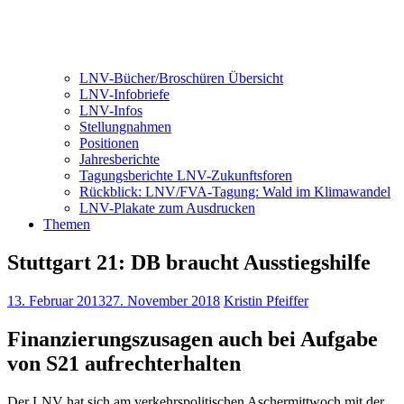
LNV-Bücher/Broschüren Übersicht
LNV-Infobriefe
LNV-Infos
Stellungnahmen
Positionen
Jahresberichte
Tagungsberichte LNV-Zukunftsforen
Rückblick: LNV/FVA-Tagung: Wald im Klimawandel
LNV-Plakate zum Ausdrucken
Themen
Stuttgart 21: DB braucht Ausstiegshilfe
13. Februar 2013
27. November 2018
Kristin Pfeiffer
Finanzierungszusagen auch bei Aufgabe
von S21 aufrechterhalten
Der LNV hat sich am verkehrspolitischen Aschermittwoch mit der