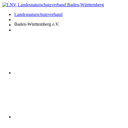
Zum
Inhalt
Landesnaturschutzverband
springen
Baden-Württemberg e.V.
Youtube
Instagram
Facebook