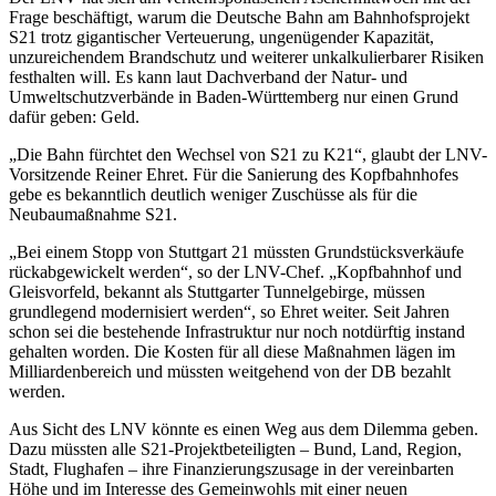
Frage beschäftigt, warum die Deutsche Bahn am Bahnhofsprojekt
S21 trotz gigantischer Verteuerung, ungenügender Kapazität,
unzureichendem Brandschutz und weiterer unkalkulierbarer Risiken
festhalten will. Es kann laut Dachverband der Natur- und
Umweltschutzverbände in Baden-Württemberg nur einen Grund
dafür geben: Geld.
„Die Bahn fürchtet den Wechsel von S21 zu K21“, glaubt der LNV-
Vorsitzende Reiner Ehret. Für die Sanierung des Kopfbahnhofes
gebe es bekanntlich deutlich weniger Zuschüsse als für die
Neubaumaßnahme S21.
„Bei einem Stopp von Stuttgart 21 müssten Grundstücksverkäufe
rückabgewickelt werden“, so der LNV-Chef. „Kopfbahnhof und
Gleisvorfeld, bekannt als Stuttgarter Tunnelgebirge, müssen
grundlegend modernisiert werden“, so Ehret weiter. Seit Jahren
schon sei die bestehende Infrastruktur nur noch notdürftig instand
gehalten worden. Die Kosten für all diese Maßnahmen lägen im
Milliardenbereich und müssten weitgehend von der DB bezahlt
werden.
Aus Sicht des LNV könnte es einen Weg aus dem Dilemma geben.
Dazu müssten alle S21-Projektbeteiligten – Bund, Land, Region,
Stadt, Flughafen – ihre Finanzierungszusage in der vereinbarten
Höhe und im Interesse des Gemeinwohls mit einer neuen