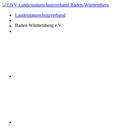
Zum
Inhalt
Landesnaturschutzverband
springen
Baden-Württemberg e.V.
Youtube
Instagram
Facebook