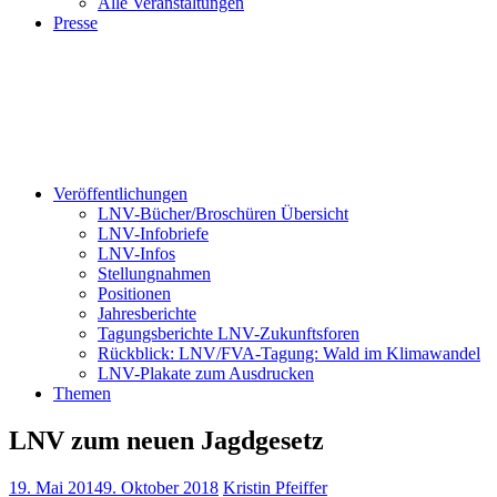
Alle Veranstaltungen
Presse
Veröffentlichungen
LNV-Bücher/Broschüren Übersicht
LNV-Infobriefe
LNV-Infos
Stellungnahmen
Positionen
Jahresberichte
Tagungsberichte LNV-Zukunftsforen
Rückblick: LNV/FVA-Tagung: Wald im Klimawandel
LNV-Plakate zum Ausdrucken
Themen
LNV zum neuen Jagdgesetz
19. Mai 2014
9. Oktober 2018
Kristin Pfeiffer