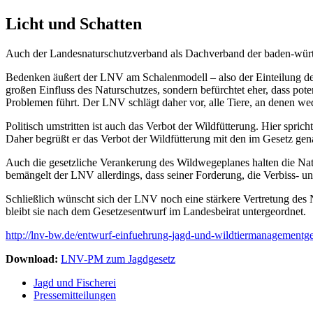
Licht und Schatten
Auch der Landesnaturschutzverband als Dachverband der baden-würt
Bedenken äußert der LNV am Schalenmodell – also der Einteilung der 
großen Einfluss des Naturschutzes, sondern befürchtet eher, dass pot
Problemen führt. Der LNV schlägt daher vor, alle Tiere, an denen wed
Politisch umstritten ist auch das Verbot der Wildfütterung. Hier spric
Daher begrüßt er das Verbot der Wildfütterung mit den im Gesetz g
Auch die gesetzliche Verankerung des Wildwegeplanes halten die Na
bemängelt der LNV allerdings, dass seiner Forderung, die Verbiss- u
Schließlich wünscht sich der LNV noch eine stärkere Vertretung des 
bleibt sie nach dem Gesetzesentwurf im Landesbeirat untergeordnet.
http://lnv-bw.de/entwurf-einfuehrung-jagd-und-wildtiermanagementge
Download:
LNV-PM zum Jagdgesetz
Jagd und Fischerei
Pressemitteilungen