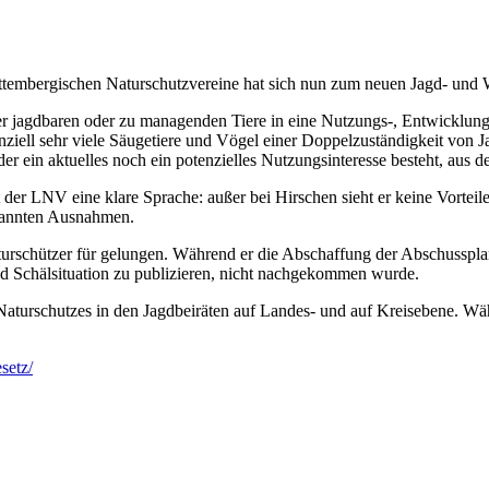
tembergischen Naturschutzvereine hat sich nun zum neuen Jagd- und 
jagdbaren oder zu managenden Tiere in eine Nutzungs-, Entwicklungs- 
enziell sehr viele Säugetiere und Vögel einer Doppelzuständigkeit von 
er ein aktuelles noch ein potenzielles Nutzungsinteresse besteht, aus 
ht der LNV eine klare Sprache: außer bei Hirschen sieht er keine Vorteil
enannten Ausnahmen.
turschützer für gelungen. Während er die Abschaffung der Abschusspl
nd Schälsituation zu publizieren, nicht nachgekommen wurde.
Naturschutzes in den Jagdbeiräten auf Landes- und auf Kreisebene. Wäh
setz/