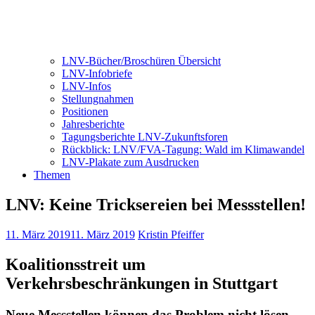
LNV-Bücher/Broschüren Übersicht
LNV-Infobriefe
LNV-Infos
Stellungnahmen
Positionen
Jahresberichte
Tagungsberichte LNV-Zukunftsforen
Rückblick: LNV/FVA-Tagung: Wald im Klimawandel
LNV-Plakate zum Ausdrucken
Themen
LNV: Keine Tricksereien bei Messstellen!
11. März 2019
11. März 2019
Kristin Pfeiffer
Koalitionsstreit um
Verkehrsbeschränkungen in Stuttgart
Neue Messstellen können das Problem nicht lösen,