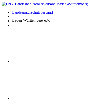
Zum
Inhalt
Landesnaturschutzverband
springen
Baden-Württemberg e.V.
Youtube
Instagram
Facebook