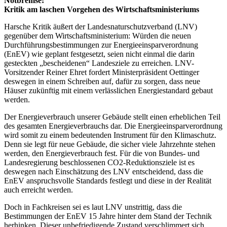
Notbremse!“
Kritik am laschen Vorgehen des Wirtschaftsministeriums
Harsche Kritik äußert der Landesnaturschutzverband (LNV)
gegenüber dem Wirtschaftsministerium: Würden die neuen
Durchführungsbestimmungen zur Energieeinsparverordnung
(EnEV) wie geplant festgesetzt, seien nicht einmal die darin
gesteckten „bescheidenen“ Landesziele zu erreichen. LNV-
Vorsitzender Reiner Ehret fordert Ministerpräsident Oettinger
deswegen in einem Schreiben auf, dafür zu sorgen, dass neue
Häuser zukünftig mit einem verlässlichen Energiestandard gebaut
werden.
Der Energieverbrauch unserer Gebäude stellt einen erheblichen Teil
des gesamten Energieverbrauchs dar. Die Energieeinsparverordnung
wird somit zu einem bedeutenden Instrument für den Klimaschutz.
Denn sie legt für neue Gebäude, die sicher viele Jahrzehnte stehen
werden, den Energieverbrauch fest. Für die von Bundes- und
Landesregierung beschlossenen CO2-Reduktionsziele ist es
deswegen nach Einschätzung des LNV entscheidend, dass die
EnEV anspruchsvolle Standards festlegt und diese in der Realität
auch erreicht werden.
Doch in Fachkreisen sei es laut LNV unstrittig, dass die
Bestimmungen der EnEV 15 Jahre hinter dem Stand der Technik
herhinken. Dieser unbefriedigende Zustand verschlimmert sich