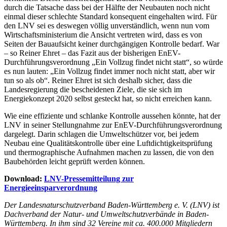
durch die Tatsache dass bei der Hälfte der Neubauten noch nicht
einmal dieser schlechte Standard konsequent eingehalten wird. Für
den LNV sei es deswegen völlig unverständlich, wenn nun vom
Wirtschaftsministerium die Ansicht vertreten wird, dass es von
Seiten der Bauaufsicht keiner durchgängigen Kontrolle bedarf. War
– so Reiner Ehret – das Fazit aus der bisherigen EnEV-
Durchführungsverordnung „Ein Vollzug findet nicht statt“, so würde
es nun lauten: „Ein Vollzug findet immer noch nicht statt, aber wir
tun so als ob“. Reiner Ehret ist sich deshalb sicher, dass die
Landesregierung die bescheidenen Ziele, die sie sich im
Energiekonzept 2020 selbst gesteckt hat, so nicht erreichen kann.
Wie eine effiziente und schlanke Kontrolle aussehen könnte, hat der
LNV in seiner Stellungnahme zur EnEV-Durchführungsverordnung
dargelegt. Darin schlagen die Umweltschützer vor, bei jedem
Neubau eine Qualitätskontrolle über eine Luftdichtigkeitsprüfung
und thermographische Aufnahmen machen zu lassen, die von den
Baubehörden leicht geprüft werden können.
Download:
LNV-Pressemitteilung zur
Energieeinsparverordnung
Der Landesnaturschutzverband Baden-Württemberg e. V. (LNV) ist
Dachverband der Natur- und Umweltschutzverbände in Baden-
Württemberg. In ihm sind 32 Vereine mit ca. 400.000 Mitgliedern