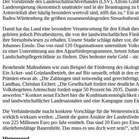
Der Vorsitzende des Landesschafzuchtverbandes (LSV), Alfons Gimber,
Landesregierung ökonomisch unattraktiv und in der Beantragung zu bür
Artenvielfalt aber häufig besonders wertvoll sind, trifft das zu.“ E
Baden-Württemberg die größten zusammenhängenden Streuobstbestä
Damit hat das Land eine besondere Verantwortung für den Erhalt die
gehören jedoch Privatbesitzern, die von der landwirtschaftlichen För
ihre Streuobstwiesen zu erhalten. Unsere Studie schlägt daher vor, di
Johannes Enssle. Das von rund 120 Organisationen unterstützte Volks
zu einer Unterstützung aus den Agrarförderprogrammen, betont Johanne
Landschaftspflegerichtlinie zu fördern. Dies bedeutet mehr Geld – nic
Bestehende Maßnahmen wie zum Beispiel die Förderung des ökologische
Ein Acker- und Grünlandbetrieb, der auf Bio umstellt, erhält in den
Prämien etwas ab. „Die Zahlungen sind notwendig und gerechtfertigt, 
Landbau, Christian Eichert. „Die Gesellschaft fordert eine deutliche
Volksbegehren Artenschutz fordert sogar 50 Prozent bis 2035. Damit 
anwerfen.“ Konkret nennt Eichert hier die Kombinationsmöglichkeit
und landwirtschaftlicher Landesanstalten und eine Kampagne zum Ein
Die Verbändestudie macht konkrete Vorschläge für die Weiterentwi
wirklich wirksam werden: „Damit die guten Ansätze der Landesförde
von 225 Millionen Euro pro Jahr ermittelt. Das sind 20 Euro pro Einw
überlebensfähige Bauernhöfe. Das muss es uns doch wert sein!“, schl
Hintergrund