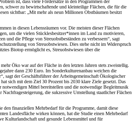
roblem ist, dass viele Fördersätze in den Programmen der
, schwer zu bewirtschaftende und kleinteilige Flächen, die für die
wiesen sichtbar: „Mit mehr als neun Millionen Obstbäumen besitzt
kommen in diesen Lebensräumen vor. Die meisten dieser Flächen
ngen, um die vielen Stücklesbesitzer*innen im Land zu motivieren,
ützen und die Pflege von Streuobstbeständen zu verbessern“, sagt
rschutzstellung von Streuobstwiesen. Dies stehe nicht im Widerspruch
tztes Biotop ermöglicht es, Streuobstwiesen über die
hr Öko war auf der Fläche in den letzten Jahren stets zweistellig.
Folgejahre dann 230 Euro. Im Sonderkulturenanbau weichen die
r“, sagt der Geschäftsführer der Arbeitsgemeinschaft Ökologischer
at sich mit dem Ziel 30 Prozent bis 2030 klare Ziele gesetzt. Das
r notwendigen Mittel bereitstellen und die notwendige Begleitmusik
Nachfragesteigerung, die sukzessive Umstellung staatlicher Flächen
den finanziellen Mehrbedarf für die Programme, damit diese
ten Landesfläche wirken können, hat die Studie einen Mehrbedarf
ive Kulturlandschaft und gesunde Lebensmittel und für