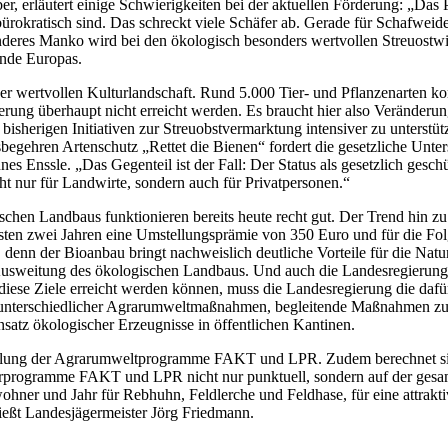
 erläutert einige Schwierigkeiten bei der aktuellen Förderung: „Das P
okratisch sind. Das schreckt viele Schäfer ab. Gerade für Schafweiden
in anderes Manko wird bei den ökologisch besonders wertvollen Streuost
nde Europas.
ser wertvollen Kulturlandschaft. Rund 5.000 Tier- und Pflanzenarten 
derung überhaupt nicht erreicht werden. Es braucht hier also Veränderu
e bisherigen Initiativen zur Streuobstvermarktung intensiver zu unterst
begehren Artenschutz „Rettet die Bienen“ fordert die gesetzliche Unte
s Enssle. „Das Gegenteil ist der Fall: Der Status als gesetzlich geschü
ht nur für Landwirte, sondern auch für Privatpersonen.“
n Landbaus funktionieren bereits heute recht gut. Der Trend hin zu me
 ersten zwei Jahren eine Umstellungsprämie von 350 Euro und für die 
denn der Bioanbau bringt nachweislich deutliche Vorteile für die Natu
 Ausweitung des ökologischen Landbaus. Und auch die Landesregierung h
diese Ziele erreicht werden können, muss die Landesregierung die dafü
 unterschiedlicher Agrarumweltmaßnahmen, begleitende Maßnahmen zur 
satz ökologischer Erzeugnisse in öffentlichen Kantinen.
cklung der Agrarumweltprogramme FAKT und LPR. Zudem berechnet sie 
rprogramme FAKT und LPR nicht nur punktuell, sondern auf der gesam
ohner und Jahr für Rebhuhn, Feldlerche und Feldhase, für eine attrakt
ießt Landesjägermeister Jörg Friedmann.