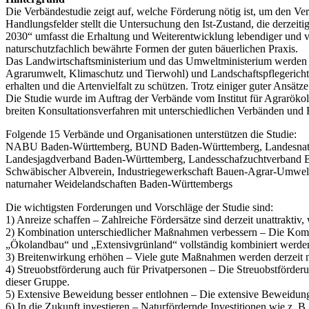
Die Verbändestudie zeigt auf, welche Förderung nötig ist, um den Ver
Handlungsfelder stellt die Untersuchung den Ist-Zustand, die derzei
2030“ umfasst die Erhaltung und Weiterentwicklung lebendiger und v
naturschutzfachlich bewährte Formen der guten bäuerlichen Praxis.
Das Landwirtschaftsministerium und das Umweltministerium werde
Agrarumwelt, Klimaschutz und Tierwohl) und Landschaftspflegerichtl
erhalten und die Artenvielfalt zu schützen. Trotz einiger guter Ansätze
Die Studie wurde im Auftrag der Verbände vom Institut für Agraröko
breiten Konsultationsverfahren mit unterschiedlichen Verbänden und 
Folgende 15 Verbände und Organisationen unterstützen die Studie:
NABU Baden-Württemberg, BUND Baden-Württemberg, Landesnatursc
Landesjagdverband Baden-Württemberg, Landesschafzuchtverband B
Schwäbischer Albverein, Industriegewerkschaft Bauen-Agrar-Umwel
naturnaher Weidelandschaften Baden-Württembergs
Die wichtigsten Forderungen und Vorschläge der Studie sind:
1) Anreize schaffen – Zahlreiche Fördersätze sind derzeit unattrakti
2) Kombination unterschiedlicher Maßnahmen verbessern – Die Kom
„Ökolandbau“ und „Extensivgrünland“ vollständig kombiniert werde
3) Breitenwirkung erhöhen – Viele gute Maßnahmen werden derzeit n
4) Streuobstförderung auch für Privatpersonen – Die Streuobstförder
dieser Gruppe.
5) Extensive Beweidung besser entlohnen – Die extensive Beweidung,
6) In die Zukunft investieren – Naturfördernde Investitionen wie z. 