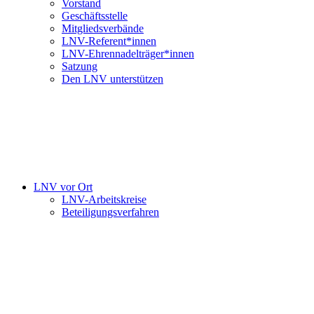
Vorstand
Geschäftsstelle
Mitgliedsverbände
LNV-Referent*innen
LNV-Ehrennadelträger*innen
Satzung
Den LNV unterstützen
LNV vor Ort
LNV-Arbeitskreise
Beteiligungsverfahren