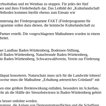
werbsobstbau und im Weinbau zu stoppen. Für jedes der fünf
n und ihres Förderbedarfs dar. Das Leitbild der „Kulturlandschaft
d Methoden kommen hierfür ebenso zum Einsatz wie
rammierung der Förderprogramme FAKT (Förderprogramm für
ogramme sollen dazu dienen, die heimische Kulturlandschaft zu
 Partner erstellt. Die vorgeschlagenen Maßnahmen wurden in einem
eitet.
r Landbau Baden-Württemberg, Bodensee-Stiftung,
ft Baden-Württemberg, Naturfreunde Baden-Württemberg,
ein Baden-Württemberg, Schwarzwaldverein, Verein zur Förderung
adäquat honorieren. Naturschutz muss sich für die Landwirte lohnen!
sweise muss die Maßnahme „Erhaltung artenreiches Grünland“ mit
n eine größere Breitenwirkung entfalten, besonders im Ackerbau.
ehr als die Hälfte der Streuobstwiesen in Baden-Württemberg gehört
 besser entlohnt werden.
tsberatung, die Anlage von Demonstrationsflächen und die Schaffung