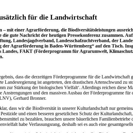
sätzlich für die Landwirtschaft
 mit einer Agrarförderung, die Biodiversitätsleistungen ausreich
le die gute Nachricht der heutigen Pressekonferenz zusammen. 
tiftung, Landesjagdverband, Landesschafzuchtverband, der Land
g der Agrarförderung in Baden-Württemberg“ auf den Tisch. Insg
es Landes, FAKT (Förderprogramm für Agrarumwelt, Klimaschutz 
n.
nis, dass die derzeitigen Förderprogramme für die Landwirtschaft grund
e Landesregierung ist angetreten, den drastischen Artenschwund zu st
m zur Stärkung der biologischen Vielfalt‘. Allerdings reichen diese M
ößere Anstrengungen und den massiven Ausbau der Förderprogramme für 
 (LNV), Gerhard Bronner.
r, dass wir die Biodiversität in unserer Kulturlandschaft nur gemeins
Pestizide und einen besseren gesetzlichen Schutz der Kulturlandschaft
ebensmittel zu bezahlen, brauchen unsere bäuerlichen Familienbetriebe d
vielfalt habe Verfassungsrang, deshalb sei es auch eine gesamtgesells