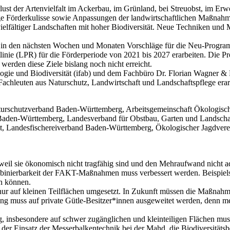
lust der Artenvielfalt im Ackerbau, im Grünland, bei Streuobst, im Er
tige Förderkulisse sowie Anpassungen der landwirtschaftlichen Maßnahme
ielfältiger Landschaften mit hoher Biodiversität. Neue Techniken un
n in den nächsten Wochen und Monaten Vorschläge für die Neu-Prog
inie (LPR) für die Förderperiode von 2021 bis 2027 erarbeiten. Die Pr
 werden diese Ziele bislang noch nicht erreicht.
logie und Biodiversität (ifab) und dem Fachbüro Dr. Florian Wagner &
Fachleuten aus Naturschutz, Landwirtschaft und Landschaftspflege erarb
hutzverband Baden-Württemberg, Arbeitsgemeinschaft Ökologische
aden-Württemberg, Landesverband für Obstbau, Garten und Landscha
t, Landesfischereiverband Baden-Württemberg, Ökologischer Jagdver
v, weil sie ökonomisch nicht tragfähig sind und den Mehraufwand nicht 
binierbarkeit der FAKT-Maßnahmen muss verbessert werden. Beispiel
n können.
ur auf kleinen Teilflächen umgesetzt. In Zukunft müssen die Maßnahme
ung muss auf private Gütle-Besitzer*innen ausgeweitet werden, denn m
 insbesondere auf schwer zugänglichen und kleinteiligen Flächen muss
B. der Einsatz der Messerbalkentechnik bei der Mahd, die Biodiversitä