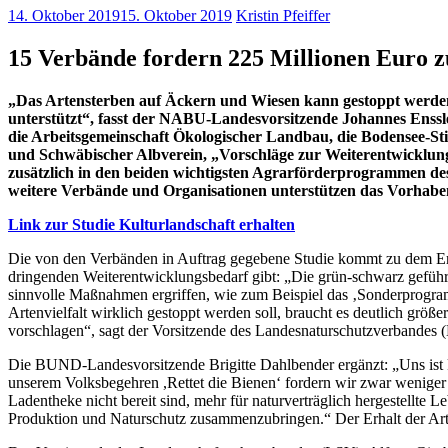
14. Oktober 2019
15. Oktober 2019
Kristin Pfeiffer
15 Verbände fordern 225 Millionen Euro zu
„Das Artensterben auf Äckern und Wiesen kann gestoppt werden –
unterstützt“, fasst der NABU-Landesvorsitzende Johannes Enss
die Arbeitsgemeinschaft Ökologischer Landbau, die Bodensee-S
und Schwäbischer Albverein, „Vorschläge zur Weiterentwicklun
zusätzlich in den beiden wichtigsten Agrarförderprogrammen d
weitere Verbände und Organisationen unterstützen das Vorhabe
Link zur Studie Kulturlandschaft erhalten
Die von den Verbänden in Auftrag gegebene Studie kommt zu dem Ergeb
dringenden Weiterentwicklungsbedarf gibt: „Die grün-schwarz geführt
sinnvolle Maßnahmen ergriffen, wie zum Beispiel das ‚Sonderprogram
Artenvielfalt wirklich gestoppt werden soll, braucht es deutlich gr
vorschlagen“, sagt der Vorsitzende des Landesnaturschutzverbandes
Die BUND-Landesvorsitzende Brigitte Dahlbender ergänzt: „Uns ist kla
unserem Volksbegehren ,Rettet die Bienen‘ fordern wir zwar weniger 
Ladentheke nicht bereit sind, mehr für naturverträglich hergestellte L
Produktion und Naturschutz zusammenzubringen.“ Der Erhalt der Arten