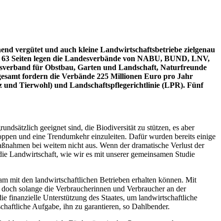
end vergütet und auch kleine Landwirtschaftsbetriebe zielgenau
Auf 63 Seiten legen die Landesverbände von NABU, BUND, LNV,
esverband für Obstbau, Garten und Landschaft, Naturfreunde
esamt fordern die Verbände 225 Millionen Euro pro Jahr
und Tierwohl) und Landschaftspflegerichtlinie (LPR). Fünf
sätzlich geeignet sind, die Biodiversität zu stützen, es aber
oppen und eine Trendumkehr einzuleiten. Dafür wurden bereits einige
aßnahmen bei weitem nicht aus. Wenn der dramatische Verlust der
die Landwirtschaft, wie wir es mit unserer gemeinsamen Studie
am mit den landwirtschaftlichen Betrieben erhalten können. Mit
, doch solange die Verbraucherinnen und Verbraucher an der
ie finanzielle Unterstützung des Staates, um landwirtschaftliche
chaftliche Aufgabe, ihn zu garantieren, so Dahlbender.