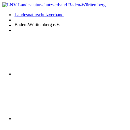
Zum
Inhalt
Landesnaturschutzverband
springen
Baden-Württemberg e.V.
Youtube
Instagram
Facebook