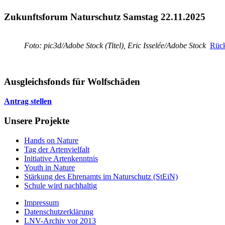
Zukunftsforum Naturschutz Samstag 22.11.2025
Foto: pic3d/Adobe Stock (Titel), Eric Isselée/Adobe Stock
Rück
Ausgleichsfonds für Wolfschäden
Antrag stellen
Unsere Projekte
Hands on Nature
Tag der Artenvielfalt
Initiative Artenkenntnis
Youth in Nature
Stärkung des Ehrenamts im Naturschutz (StEiN)
Schule wird nachhaltig
Impressum
Datenschutzerklärung
LNV-Archiv vor 2013