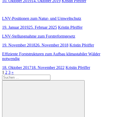
10. Oktober 2019
14. Oktober 2019
Kristin Pfeiffer
LNV-Positionen zum Natur- und Umweltschutz
19. Januar 2019
25. Februar 2025
Kristin Pfeiffer
LNV-Stellungnahme zum Forstreformgesetz
19. November 2018
26. November 2018
Kristin Pfeiffer
Effiziente Forststrukturen zum Aufbau klimastabiler Wälder
notwendig
18. Oktober 2017
18. November 2022
Kristin Pfeiffer
Seitennummerierung
Nächste
1
2
3
»
Suchen
Beiträge
der
nach:
Beiträge