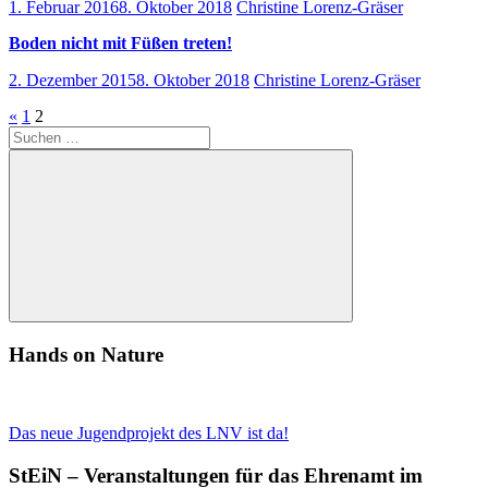
1. Februar 2016
8. Oktober 2018
Christine Lorenz-Gräser
Boden nicht mit Füßen treten!
2. Dezember 2015
8. Oktober 2018
Christine Lorenz-Gräser
Seitennummerierung
Vorherige
«
1
2
Suchen
Beiträge
der
nach:
Beiträge
Suchen
Hands on Nature
Das neue Jugendprojekt des LNV ist da!
StEiN – Veranstaltungen für das Ehrenamt im