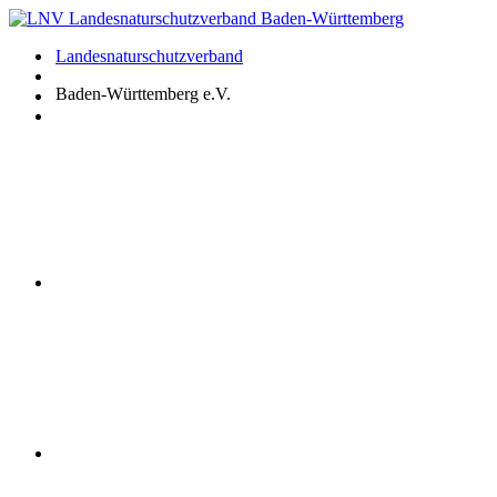
Zum
Inhalt
Landesnaturschutzverband
springen
Baden-Württemberg e.V.
Youtube
Instagram
Facebook