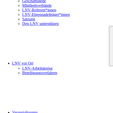
Geschäftsstelle
Mitgliedsverbände
LNV-Referent*innen
LNV-Ehrennadelträger*innen
Satzung
Den LNV unterstützen
LNV vor Ort
LNV-Arbeitskreise
Beteiligungsverfahren
Veranstaltungen