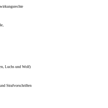
twirkungsrechte
le,
en, Luchs und Wolf)
nd Strafvorschriften