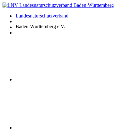
Zum
Inhalt
Landesnaturschutzverband
springen
Baden-Württemberg e.V.
Youtube
Instagram
Facebook