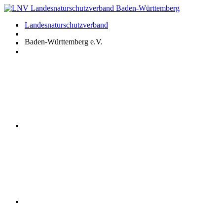
Zum
Inhalt
Landesnaturschutzverband
springen
Baden-Württemberg e.V.
Youtube
Instagram
Facebook