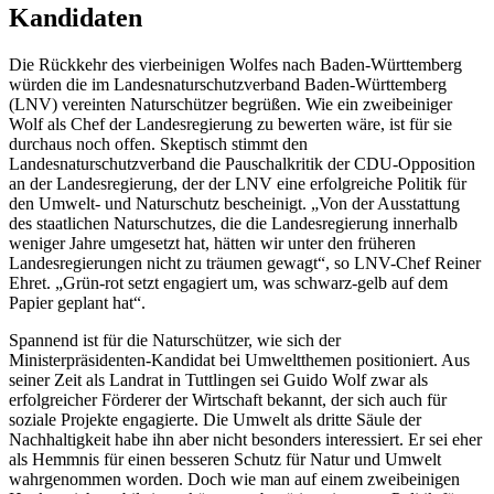
Kandidaten
Die Rückkehr des vierbeinigen Wolfes nach Baden-Württemberg
würden die im Landesnaturschutzverband Baden-Württemberg
(LNV) vereinten Naturschützer begrüßen. Wie ein zweibeiniger
Wolf als Chef der Landesregierung zu bewerten wäre, ist für sie
durchaus noch offen. Skeptisch stimmt den
Landesnaturschutzverband die Pauschalkritik der CDU-Opposition
an der Landesregierung, der der LNV eine erfolgreiche Politik für
den Umwelt- und Naturschutz bescheinigt. „Von der Ausstattung
des staatlichen Naturschutzes, die die Landesregierung innerhalb
weniger Jahre umgesetzt hat, hätten wir unter den früheren
Landesregierungen nicht zu träumen gewagt“, so LNV-Chef Reiner
Ehret. „Grün-rot setzt engagiert um, was schwarz-gelb auf dem
Papier geplant hat“.
Spannend ist für die Naturschützer, wie sich der
Ministerpräsidenten-Kandidat bei Umweltthemen positioniert. Aus
seiner Zeit als Landrat in Tuttlingen sei Guido Wolf zwar als
erfolgreicher Förderer der Wirtschaft bekannt, der sich auch für
soziale Projekte engagierte. Die Umwelt als dritte Säule der
Nachhaltigkeit habe ihn aber nicht besonders interessiert. Er sei eher
als Hemmnis für einen besseren Schutz für Natur und Umwelt
wahrgenommen worden. Doch wie man auf einem zweibeinigen