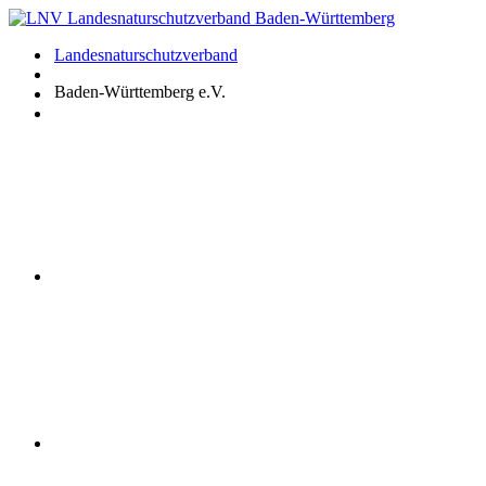
Zum
Inhalt
Landesnaturschutzverband
springen
Baden-Württemberg e.V.
Youtube
Instagram
Facebook