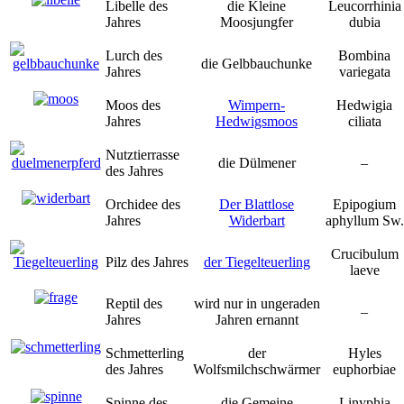
Libelle des
die Kleine
Leucorrhinia
Jahres
Moosjungfer
dubia
Lurch des
Bombina
die Gelbbauchunke
Jahres
variegata
Moos des
Wimpern-
Hedwigia
Jahres
Hedwigsmoos
ciliata
Nutztierrasse
die Dülmener
–
des Jahres
Orchidee des
Der Blattlose
Epipogium
Jahres
Widerbart
aphyllum Sw.
Crucibulum
Pilz des Jahres
der Tiegelteuerling
laeve
Reptil des
wird nur in ungeraden
–
Jahres
Jahren ernannt
Schmetterling
der
Hyles
des Jahres
Wolfsmilchschwärmer
euphorbiae
Spinne des
die Gemeine
Linyphia