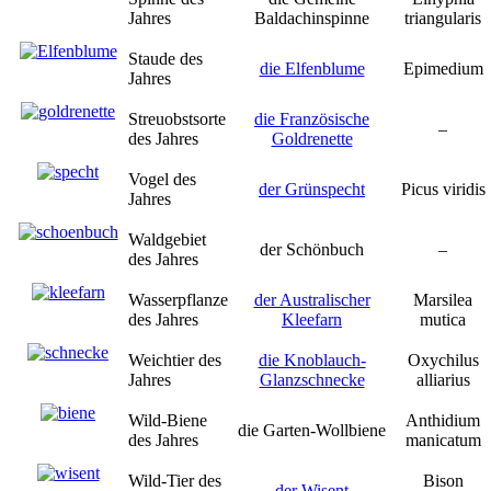
Jahres
Baldachinspinne
triangularis
Staude des
die Elfenblume
Epimedium
Jahres
Streuobstsorte
die Französische
–
des Jahres
Goldrenette
Vogel des
der Grünspecht
Picus viridis
Jahres
Waldgebiet
der Schönbuch
–
des Jahres
Wasserpflanze
der Australischer
Marsilea
des Jahres
Kleefarn
mutica
Weichtier des
die Knoblauch-
Oxychilus
Jahres
Glanzschnecke
alliarius
Wild-Biene
Anthidium
die Garten-Wollbiene
des Jahres
manicatum
Wild-Tier des
Bison
der Wisent