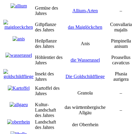
Gemüse des
Allium-Arten
–
Jahres
Giftpflanze
Convallaria
das Maiglöckchen
des Jahres
majalis
Heilpflanze
Pimpinella
Anis
des Jahres
anisum
Höhlentier des
Proasellus
die Wasserassel
Jahres
cavaticus
Insekt des
Phasia
Die Goldschildfliege
Jahres
aurigera
Kartoffel des
Granola
–
Jahres
Kultur-
das württembergische
Landschaft
–
Allgäu
des Jahres
Landschaft
der Oberrhein
des Jahres