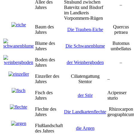
Allee des
Stralsund zwischen
–
Jahres
Batevitz und Bisdorf
im Landkreis
Vorpommern-Rügen
Baum des
Quercus
Die Trauben-Eiche
Jahres
petraea
Blume des
Butomus
Die Schwanenblume
Jahres
umbellatus
Boden des
der Weinbergboden
–
Jahres
Einzeller des
Ciliatengattung
–
Jahres
Stentor
Fisch des
Acipenser
der Stör
Jahres
sturio
Flechte des
Rhizocarpon
Die Landkartenflechte
Jahres
geographicu
Flußlandschaft
die Argen
des Jahres