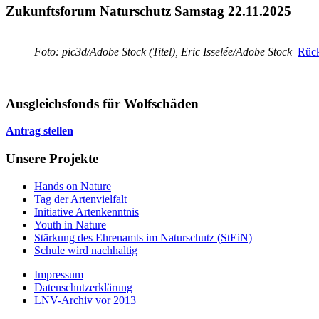
Zukunftsforum Naturschutz Samstag 22.11.2025
Foto: pic3d/Adobe Stock (Titel), Eric Isselée/Adobe Stock
Rück
Ausgleichsfonds für Wolfschäden
Antrag stellen
Unsere Projekte
Hands on Nature
Tag der Artenvielfalt
Initiative Artenkenntnis
Youth in Nature
Stärkung des Ehrenamts im Naturschutz (StEiN)
Schule wird nachhaltig
Impressum
Datenschutzerklärung
LNV-Archiv vor 2013