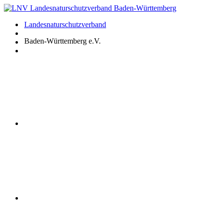
Zum
Inhalt
Landesnaturschutzverband
springen
Baden-Württemberg e.V.
Youtube
Instagram
Facebook