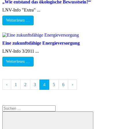
„Wie entstand das ökologische Bewusstsein?“
LNV-Info "Extra" ...
Weiterlesen …
Eine zukunftsfähige Energieversorgung
LNV-Info 3/2011 ...
Weiterlesen …
‹
1
2
3
4
5
6
›
Suchen
nach: