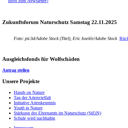
Infos zum Newsletter?
Zukunftsforum Naturschutz Samstag 22.11.2025
Foto: pic3d/Adobe Stock (Titel), Eric Isselée/Adobe Stock
Rück
Ausgleichsfonds für Wolfschäden
Antrag stellen
Unsere Projekte
Hands on Nature
Tag der Artenvielfalt
Initiative Artenkenntnis
Youth in Nature
Stärkung des Ehrenamts im Naturschutz (StEiN)
Schule wird nachhaltig
Impressum