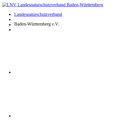
Zum
Inhalt
Landesnaturschutzverband
springen
Baden-Württemberg e.V.
Youtube
Instagram
Facebook