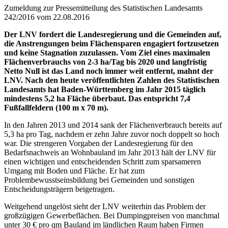
Zumeldung zur Pressemitteilung des Statistischen Landesamts
242/2016 vom 22.08.2016
Der LNV fordert die Landesregierung und die Gemeinden auf,
die Anstrengungen beim Flächensparen engagiert fortzusetzen
und keine Stagnation zuzulassen. Vom Ziel eines maximalen
Flächenverbrauchs von 2-3 ha/Tag bis 2020 und langfristig
Netto Null ist das Land noch immer weit entfernt, mahnt der
LNV. Nach den heute veröffentlichten Zahlen des Statistischen
Landesamts hat Baden-Württemberg im Jahr 2015 täglich
mindestens 5,2 ha Fläche überbaut. Das entspricht 7,4
Fußfallfeldern (100 m x 70 m).
In den Jahren 2013 und 2014 sank der Flächenverbrauch bereits auf
5,3 ha pro Tag, nachdem er zehn Jahre zuvor noch doppelt so hoch
war. Die strengeren Vorgaben der Landesregierung für den
Bedarfsnachweis an Wohnbauland im Jahr 2013 hält der LNV für
einen wichtigen und entscheidenden Schritt zum sparsameren
Umgang mit Boden und Fläche. Er hat zum
Problembewusstseinsbildung bei Gemeinden und sonstigen
Entscheidungsträgern beigetragen.
Weitgehend ungelöst sieht der LNV weiterhin das Problem der
großzügigen Gewerbeflächen. Bei Dumpingpreisen von manchmal
unter 30 € pro qm Bauland im ländlichen Raum haben Firmen