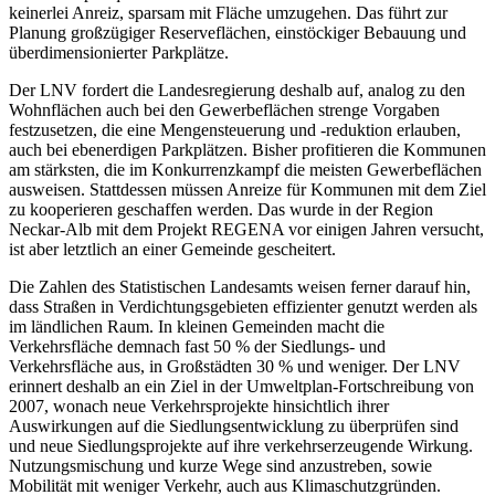
keinerlei Anreiz, sparsam mit Fläche umzugehen. Das führt zur
Planung großzügiger Reserveflächen, einstöckiger Bebauung und
überdimensionierter Parkplätze.
Der LNV fordert die Landesregierung deshalb auf, analog zu den
Wohnflächen auch bei den Gewerbeflächen strenge Vorgaben
festzusetzen, die eine Mengensteuerung und -reduktion erlauben,
auch bei ebenerdigen Parkplätzen. Bisher profitieren die Kommunen
am stärksten, die im Konkurrenzkampf die meisten Gewerbeflächen
ausweisen. Stattdessen müssen Anreize für Kommunen mit dem Ziel
zu kooperieren geschaffen werden. Das wurde in der Region
Neckar-Alb mit dem Projekt REGENA vor einigen Jahren versucht,
ist aber letztlich an einer Gemeinde gescheitert.
Die Zahlen des Statistischen Landesamts weisen ferner darauf hin,
dass Straßen in Verdichtungsgebieten effizienter genutzt werden als
im ländlichen Raum. In kleinen Gemeinden macht die
Verkehrsfläche demnach fast 50 % der Siedlungs- und
Verkehrsfläche aus, in Großstädten 30 % und weniger. Der LNV
erinnert deshalb an ein Ziel in der Umweltplan-Fortschreibung von
2007, wonach neue Verkehrsprojekte hinsichtlich ihrer
Auswirkungen auf die Siedlungsentwicklung zu überprüfen sind
und neue Siedlungsprojekte auf ihre verkehrserzeugende Wirkung.
Nutzungsmischung und kurze Wege sind anzustreben, sowie
Mobilität mit weniger Verkehr, auch aus Klimaschutzgründen.