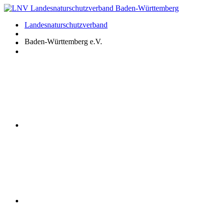
Zum
Inhalt
Landesnaturschutzverband
springen
Baden-Württemberg e.V.
Youtube
Instagram
Facebook