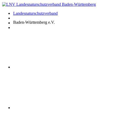
Zum
Inhalt
Landesnaturschutzverband
springen
Baden-Württemberg e.V.
Youtube
Instagram
Facebook