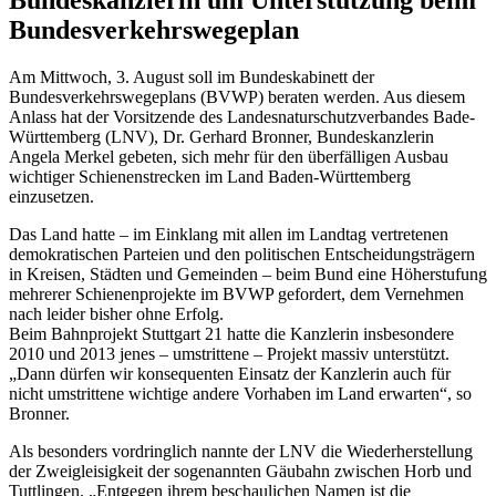
Bundesverkehrswegeplan
Am Mittwoch, 3. August soll im Bundeskabinett der
Bundesverkehrswegeplans (BVWP) beraten werden. Aus diesem
Anlass hat der Vorsitzende des Landesnaturschutzverbandes Bade-
Württemberg (LNV), Dr. Gerhard Bronner, Bundeskanzlerin
Angela Merkel gebeten, sich mehr für den überfälligen Ausbau
wichtiger Schienenstrecken im Land Baden-Württemberg
einzusetzen.
Das Land hatte – im Einklang mit allen im Landtag vertretenen
demokratischen Parteien und den politischen Entscheidungsträgern
in Kreisen, Städten und Gemeinden – beim Bund eine Höherstufung
mehrerer Schienenprojekte im BVWP gefordert, dem Vernehmen
nach leider bisher ohne Erfolg.
Beim Bahnprojekt Stuttgart 21 hatte die Kanzlerin insbesondere
2010 und 2013 jenes – umstrittene – Projekt massiv unterstützt.
„Dann dürfen wir konsequenten Einsatz der Kanzlerin auch für
nicht umstrittene wichtige andere Vorhaben im Land erwarten“, so
Bronner.
Als besonders vordringlich nannte der LNV die Wiederherstellung
der Zweigleisigkeit der sogenannten Gäubahn zwischen Horb und
Tuttlingen. „Entgegen ihrem beschaulichen Namen ist die