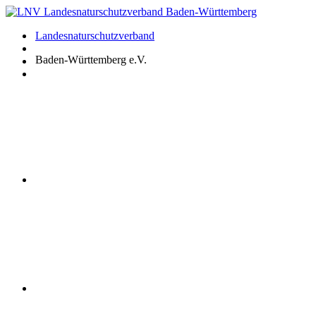
Zum
Inhalt
Landesnaturschutzverband
springen
Baden-Württemberg e.V.
Youtube
Instagram
Facebook