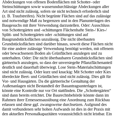
Abdeckungen von offenen Bodenflächen mit Schotter- oder
Steinschüttungen sowie wasserundurchlässige Abdeckungen aller
Art sind nicht zulässig, sofern sie nicht technisch erforderlich sind
(z. B. Traufstreifen). Nicht begrünte Flächen sind auf das zulässige
und notwendige Maß zu begrenzen und in den Planunterlagen des
Baugesuchs mit ihrer Verwendung darzustellen. Oder: Ausschluss
von Schottergärten und -schüttungen Flächenhafte Stein-/ Kies-/
Splitt- und Schottergärten oder -schüttungen sind auf
Baugrundstücksflächen unzulässig. Die nicht überbauten
Grundstücksflächen sind darüber hinaus, soweit diese Flächen nicht
für eine andere zulässige Verwendung benötigt werden, mit offenem
oder bewachsenem Boden als Grünflächen anzulegen und zu
unterhalten. Oder: Die nicht überbaubaren Grundstücksflächen sind
gärtnerisch anzulegen, so dass der unversiegelte Pflanzflächenanteil
deutlich und dauerhaft überwiegt. Lose Stein-/Materialschüttungen
sind nicht zulässig. Oder kurz und knackig: Mit Schotter oder Kies
überdeckte Beet- und Grünflächen sind nicht zulässig. Dies gilt für
Vor- und Hausgärten. Da die gärtnerische Gestaltung der
Außenanlagen nicht Bestandteil der Bauantragsunterlagen ist,
könnte eine Kontrolle nur vor Ort stattfinden. Die „Schottergärten“
sind dann bereits errichtet. Die Baurechtsbehörde könnte dann im
Rahmen ihrer Ermessensausübung eine Anordnung zum Rückbau
erlassen und diese ggf. zwangsweise durchsetzen. Aufgrund des
damit verbundenen sehr hohen Aufwands ist dies in der Praxis mit
den aktuellen Personalkapazitäten voraussichtlich nicht leistbar. Ein