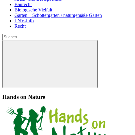
Baurecht
Biologische Vielfalt
Garten – Schottergärten / naturgemäße Gärten
LNV-Info
Recht
Suchen
nach:
Suchen
Hands on Nature