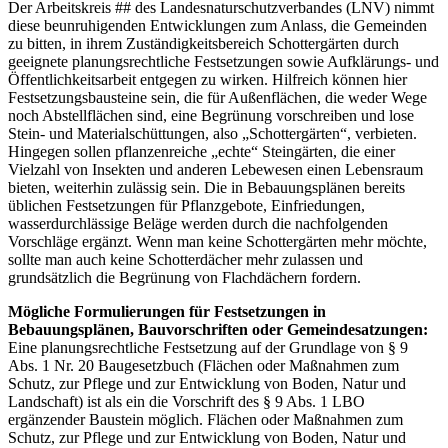
Der Arbeitskreis ## des Landesnaturschutzverbandes (LNV) nimmt
diese beunruhigenden Entwicklungen zum Anlass, die Gemeinden
zu bitten, in ihrem Zuständigkeitsbereich Schottergärten durch
geeignete planungsrechtliche Festsetzungen sowie Aufklärungs- und
Öffentlichkeitsarbeit entgegen zu wirken. Hilfreich können hier
Festsetzungsbausteine sein, die für Außenflächen, die weder Wege
noch Abstellflächen sind, eine Begrünung vorschreiben und lose
Stein- und Materialschüttungen, also „Schottergärten“, verbieten.
Hingegen sollen pflanzenreiche „echte“ Steingärten, die einer
Vielzahl von Insekten und anderen Lebewesen einen Lebensraum
bieten, weiterhin zulässig sein. Die in Bebauungsplänen bereits
üblichen Festsetzungen für Pflanzgebote, Einfriedungen,
wasserdurchlässige Beläge werden durch die nachfolgenden
Vorschläge ergänzt. Wenn man keine Schottergärten mehr möchte,
sollte man auch keine Schotterdächer mehr zulassen und
grundsätzlich die Begrünung von Flachdächern fordern.
Mögliche Formulierungen für Festsetzungen in
Bebauungsplänen, Bauvorschriften oder Gemeindesatzungen:
Eine planungsrechtliche Festsetzung auf der Grundlage von § 9
Abs. 1 Nr. 20 Baugesetzbuch (Flächen oder Maßnahmen zum
Schutz, zur Pflege und zur Entwicklung von Boden, Natur und
Landschaft) ist als ein die Vorschrift des § 9 Abs. 1 LBO
ergänzender Baustein möglich. Flächen oder Maßnahmen zum
Schutz, zur Pflege und zur Entwicklung von Boden, Natur und