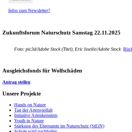
Infos zum Newsletter?
Zukunftsforum Naturschutz Samstag 22.11.2025
Foto: pic3d/Adobe Stock (Titel), Eric Isselée/Adobe Stock
Rück
Ausgleichsfonds für Wolfschäden
Antrag stellen
Unsere Projekte
Hands on Nature
Tag der Artenvielfalt
Initiative Artenkenntnis
Youth in Nature
Stärkung des Ehrenamts im Naturschutz (StEiN)
Schule wird nachhaltig