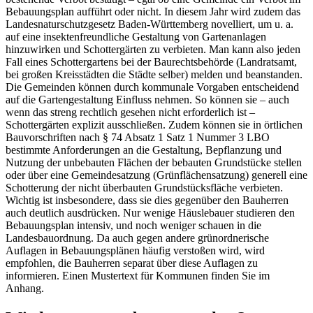
Bebauungsplan aufführt oder nicht. In diesem Jahr wird zudem das
Landesnaturschutzgesetz Baden-Württemberg novelliert, um u. a.
auf eine insektenfreundliche Gestaltung von Gartenanlagen
hinzuwirken und Schottergärten zu verbieten. Man kann also jeden
Fall eines Schottergartens bei der Baurechtsbehörde (Landratsamt,
bei großen Kreisstädten die Städte selber) melden und beanstanden.
Die Gemeinden können durch kommunale Vorgaben entscheidend
auf die Gartengestaltung Einfluss nehmen. So können sie – auch
wenn das streng rechtlich gesehen nicht erforderlich ist –
Schottergärten explizit ausschließen. Zudem können sie in örtlichen
Bauvorschriften nach § 74 Absatz 1 Satz 1 Nummer 3 LBO
bestimmte Anforderungen an die Gestaltung, Bepflanzung und
Nutzung der unbebauten Flächen der bebauten Grundstücke stellen
oder über eine Gemeindesatzung (Grünflächensatzung) generell eine
Schotterung der nicht überbauten Grundstücksfläche verbieten.
Wichtig ist insbesondere, dass sie dies gegenüber den Bauherren
auch deutlich ausdrücken. Nur wenige Häuslebauer studieren den
Bebauungsplan intensiv, und noch weniger schauen in die
Landesbauordnung. Da auch gegen andere grünordnerische
Auflagen in Bebauungsplänen häufig verstoßen wird, wird
empfohlen, die Bauherren separat über diese Auflagen zu
informieren. Einen Mustertext für Kommunen finden Sie im
Anhang.