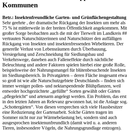
Kommunen
Betr.: Insektenfreundliche Garten- und Grünflächengestaltung
Sehr geehrte , der dramatische Rückgang der Insekten um mehr als
75 % ist mittlerweile in der breiten Öffentlichkeit angekommen. Mit
großer Sorge beobachten auch die mit der Tierwelt im Landkreis ##
vertrauten Naturschützerinnen und Naturschützer den auffälligen
Rückgang von Insekten und insektenfressenden Wirbeltieren. Der
generelle Verlust von Lebensräumen durch Überbauung,
Versiegelung und Zerschneidung für Siedlungsbau und
Verkehrswege, daneben auch Falleneffekte durch nächtliche
Beleuchtung und andere Faktoren spielen hierbei eine große Rolle,
beispielsweise der Nahrungsmangel für blütenbesuchende Insekten
im Siedlungsbereich. In Privatgärten – deren Fläche insgesamt etwa
so groß ist wie alle Naturschutzgebiete Deutschlands – finden sich
immer weniger pollen- und nektarspendende Blühpflanzen, weil
entweder hochgezüchtete „gefüllte“ Sorten gewählt oder Gärten
„pflegeleicht“ und artenarm angelegt werden. Ein Problem, das erst
in den letzten Jahren an Relevanz gewonnen hat, ist die Anlage sog.
„Schottergärten“. Von diesen versprechen sich viele Hausbesitzer
eine Reduzierung der Gartenarbeit. Solche Gärten tragen im
Sommer nicht nur zur Wärmebelastung bei, sondern sind auch
ausgesprochen insektenunfreundlich (damit wird u. a. anderen
Tieren, insbesondere Vögeln, die Nahrungsgrundlage entzogen).