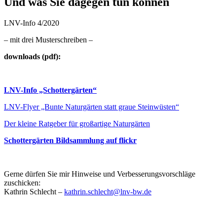
Und was Sie dagegen tun können
LNV-Info 4/2020
– mit drei Musterschreiben –
downloads (pdf):
LNV-Info „Schottergärten“
LNV-Flyer „Bunte Naturgärten statt graue Steinwüsten“
Der kleine Ratgeber für großartige Naturgärten
Schottergärten Bildsammlung auf flickr
Gerne dürfen Sie mir Hinweise und Verbesserungsvorschläge
zuschicken:
Kathrin Schlecht –
kathrin.schlecht@lnv-bw.de