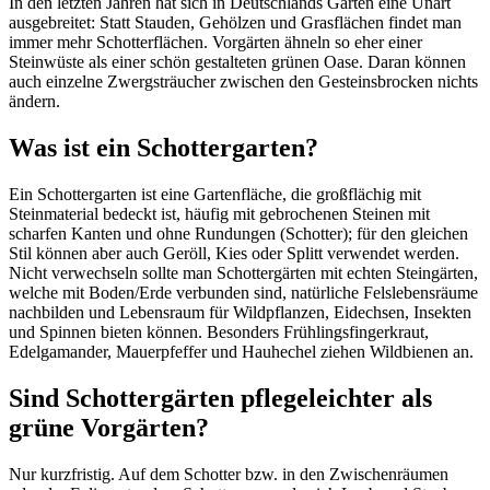
In den letzten Jahren hat sich in Deutschlands Gärten eine Unart
ausgebreitet: Statt Stauden, Gehölzen und Grasflächen findet man
immer mehr Schotterflächen. Vorgärten ähneln so eher einer
Steinwüste als einer schön gestalteten grünen Oase. Daran können
auch einzelne Zwergsträucher zwischen den Gesteinsbrocken nichts
ändern.
Was ist ein Schottergarten?
Ein Schottergarten ist eine Gartenfläche, die großflächig mit
Steinmaterial bedeckt ist, häufig mit gebrochenen Steinen mit
scharfen Kanten und ohne Rundungen (Schotter); für den gleichen
Stil können aber auch Geröll, Kies oder Splitt verwendet werden.
Nicht verwechseln sollte man Schottergärten mit echten Steingärten,
welche mit Boden/Erde verbunden sind, natürliche Felslebensräume
nachbilden und Lebensraum für Wildpflanzen, Eidechsen, Insekten
und Spinnen bieten können. Besonders Frühlingsfingerkraut,
Edelgamander, Mauerpfeffer und Hauhechel ziehen Wildbienen an.
Sind Schottergärten pflegeleichter als
grüne Vorgärten?
Nur kurzfristig. Auf dem Schotter bzw. in den Zwischenräumen