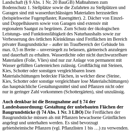
Landschaft (§ 9 Abs. 1 Nr. 20 BauGB) Maßnahmen zum
Bodenschutz 1. Stellplätze sowie die Zufahrten zu Stellplätzen und
Garagen sind mit wasserdurchlässigen Materialien herzustellen
(beispielsweise Fugenpflaster, Rasengitter). 2. Dächer von Einzel-
und Doppelhäusern sowie von Garagen sind extensiv mit
regionalem Saatgut zu begrünen. Zum Schutz der ökologischen
Leistungs- und Funktionsfähigkeit des Naturhaushalts sowie zur
Verbesserung des örtlichen Kleinklimas sind Freiflächen im Bereich
privater Baugrundstücke – außer im Traufbereich der Gebäude bis
max. 0,5 m Breite – unversiegelt zu belassen, gärtnerisch anzulegen
und dauerhaft zu erhalten. Wasserdichte oder nicht durchwurzelbare
Materialien (Folie, Vlies) sind nur zur Anlage von permanent mit
Wasser gefüllten Gartenteichen zulässig. Großflächig mit Steinen,
Kies, Schotter oder sonstigen vergleichbaren losen
Materialschüttungen bedeckte Flächen, in welcher diese (Steine‚
Kies, Schotter oder sonstige vergleichbare lose Materialschüttungen)
das hauptsächliche Gestaltungsmittel sind und Pflanzen nicht oder
nur in geringer Zahl vorkommen (Schottergärten), sind unzulässig.
Auch denkbar ist die Bezugnahme auf § 74 der
Landesbauordnung: Gestaltung der unbebauten Flächen der
Baugrundstücke (§ 74 Abs. 1 Nr. 3 LBO)
Die Freiflächen der
Baugrundstücke müssen als mit Pflanzen bewachsene Grünflächen
angelegt und unterhalten werden. Es sind bevorzugt
gebietsheimische Pflanzen (vgl. Pflanzlisten 1 bis …) zu verwenden.