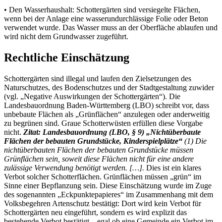
• Den Wasserhaushalt: Schottergärten sind versiegelte Flächen,
wenn bei der Anlage eine wasserundurchlässige Folie oder Beton
verwendet wurde. Das Wasser muss an der Oberfläche ablaufen und
wird nicht dem Grundwasser zugeführt.
Rechtliche Einschätzung
Schottergärten sind illegal und laufen den Zielsetzungen des
Naturschutzes, des Bodenschutzes und der Stadtgestaltung zuwider
(vgl. „Negative Auswirkungen der Schottergärten“). Die
Landesbauordnung Baden-Württemberg (LBO) schreibt vor, dass
unbebaute Flächen als „Grünflächen“ anzulegen oder anderweitig
zu begrünen sind. Graue Schotterwüsten erfüllen diese Vorgabe
nicht.
Zitat: Landesbauordnung (LBO, § 9) „Nichtüberbaute
Flächen der bebauten Grundstücke, Kinderspielplätze“
(1) Die
nichtüberbauten Flächen der bebauten Grundstücke müssen
Grünflächen sein, soweit diese Flächen nicht für eine andere
zulässige Verwendung benötigt werden. […].
Dies ist ein klares
Verbot solcher Schotterflächen. Grünflächen müssen „grün“ im
Sinne einer Bepflanzung sein. Diese Einschätzung wurde im Zuge
des sogenannten „Eckpunktepapieres“ im Zusammenhang mit dem
Volksbegehren Artenschutz bestätigt: Dort wird kein Verbot für
Schottergärten neu eingeführt, sondern es wird explizit das
bestehende Verbot bestätigt – egal ob eine Gemeinde ein Verbot im