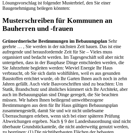
Lösungsvorschlag ist folgender Musterbrief, den Sie einer
Baugenehmigung beilegen könnten:
Musterschreiben für Kommunen an
Bauherren und -frauen
Grünordnerische Bestimmungen im Bebauungsplan
Sehr
geehrte … , Sie werden in der nächsten Zeit bauen. Das ist eine
aufregende und herausfordernde Zeit für Sie – Vieles muss
organisiert und bedacht werden. Im Tagesgeschäft soll aber nicht
untergehen, dass in der Bauphase Dinge entschieden werden, die
Sie Jahrzehnte begleiten werden: Wieviel Energie Ihr Haus
verbraucht, ob Sie sich darin wohlfühlen, weil es aus gesunden
Baustoffen errichtet wurde, ob Ihr Garten Ihnen auch noch in zehn
Jahren gefällt. Auch viele Bauvorschriften sind zu beachten: Um
Statik, Brandschutz und ähnliches kümmert sich Ihr Architekt, aber
auch im Bebauungsplan sind Dinge geregelt, die Sie beachten
müssen. Wir haben Ihnen beiliegend umweltbezogene
Bestimmungen aus dem für Ihr Haus gültigen Bebauungsplan
zusammengestellt, damit Sie und wir nicht unliebsame
Überraschungen erleben, wenn sich bei einer späteren Prüfung
Abweichungen ergeben. Nach § 9 der Landesbauordnung sind nicht
überbaute Grundstückanteile, die nicht anderweitig genutzt werden,
zu begrünen: (1) Die nichtüberbauten Flächen der bebauten