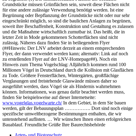
Grundstücke müssen Grünflächen sein, soweit diese Flächen nicht
für eine andere zulässige Verwendung benötigt werden. Ist eine
Begrünung oder Bepflanzung der Grundstücke nicht oder nur sehr
eingeschränkt möglich, so sind die baulichen Anlagen zu begrünen,
soweit ihre Beschaffenheit, Konstruktion und Gestaltung es zulassen
und die Maßnahme wirtschaftlich zumutbar ist. Das heißt, die in
letzter Zeit in Mode gekommenen Schotterflächen sind nicht
zulässig. Näheres dazu finden Sie in beiliegendem Flyer
(##Hinweis: Der LNV arbeitet derzeit an einem entsprechenden
Flyer, der dann verwendet werden kann; alternativ: Link auf noch
zu erstellenden Flyer auf der LNV-Homepage##). Noch ein
Hinweis zum Thema Vogelschlag: Alljährlich kommen rund 100
Millionen Vögel in Deutschland durch die Kollision mit Glasflächen
zu Tode. Größere Fensterflächen, Wintergärten, großflächige
Verglasungen und freistehende Glaswände müssen daher so
ausgeführt werden, dass Vögel sie als Hindernis wahrnehmen
können. Informationen, was genau dafür beachtet werden muss,
finden Sie beispielsweise auf dieser Internetseite:
www.vogelglas.vogelwarte.ch/
In dem Gebiet, in dem Sie bauen
werden, gilt der Bebauungsplan ……………. Dort sind noch einige
spezifische umweltbezogene Bestimmungen enthalten, die wir
untenstehend auflisten. … Wir wünschen Ihnen einen erfolgreichen
Bauablauf. Freundliche Grüße Ihre Baurechtsbehörde
Arten- und Biotopschutz