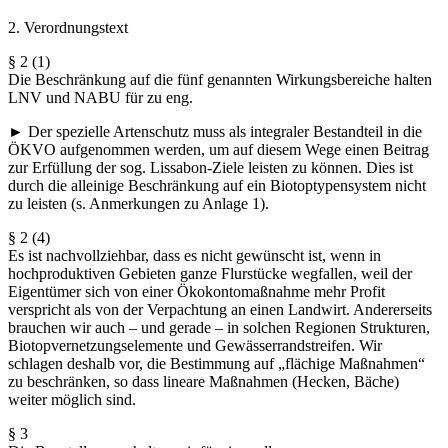
2. Verordnungstext
§ 2 (1)
Die Beschränkung auf die fünf genannten Wirkungsbereiche halten
LNV und NABU für zu eng.
► Der spezielle Artenschutz muss als integraler Bestandteil in die
ÖKVO aufgenommen werden, um auf diesem Wege einen Beitrag
zur Erfüllung der sog. Lissabon-Ziele leisten zu können. Dies ist
durch die alleinige Beschränkung auf ein Biotoptypensystem nicht
zu leisten (s. Anmerkungen zu Anlage 1).
§ 2 (4)
Es ist nachvollziehbar, dass es nicht gewünscht ist, wenn in
hochproduktiven Gebieten ganze Flurstücke wegfallen, weil der
Eigentümer sich von einer Ökokontomaßnahme mehr Profit
verspricht als von der Verpachtung an einen Landwirt. Andererseits
brauchen wir auch – und gerade – in solchen Regionen Strukturen,
Biotopvernetzungselemente und Gewässerrandstreifen. Wir
schlagen deshalb vor, die Bestimmung auf „flächige Maßnahmen“
zu beschränken, so dass lineare Maßnahmen (Hecken, Bäche)
weiter möglich sind.
§ 3