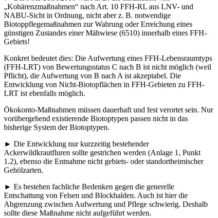
„Kohärenzmaßnahmen“ nach Art. 10 FFH-RL aus LNV- und
NABU-Sicht in Ordnung, nicht aber z. B. notwendige
Biotoppflegemaßnahmen zur Wahrung oder Erreichung eines
günstigen Zustandes einer Mähwiese (6510) innerhalb eines FFH-
Gebiets!
Konkret bedeutet dies: Die Aufwertung eines FFH-Lebensraumtyps
(FFH-LRT) von Bewertungsstatus C nach B ist nicht möglich (weil
Pflicht), die Aufwertung von B nach A ist akzeptabel. Die
Entwicklung von Nicht-Biotopflächen in FFH-Gebieten zu FFH-
LRT ist ebenfalls möglich.
Ökokonto-Maßnahmen müssen dauerhaft und fest verortet sein. Nur
vorübergehend existierende Biotoptypen passen nicht in das
bisherige System der Biotoptypen.
► Die Entwicklung nur kurzzeitig bestehender
Ackerwildkrautfluren sollte gestrichen werden (Anlage 1, Punkt
1.2), ebenso die Entnahme nicht gebiets- oder standortheimischer
Gehölzarten.
► Es bestehen fachliche Bedenken gegen die generelle
Entschattung von Felsen und Blockhalden. Auch ist hier die
Abgrenzung zwischen Aufwertung und Pflege schwierig. Deshalb
sollte diese Maßnahme nicht aufgeführt werden.