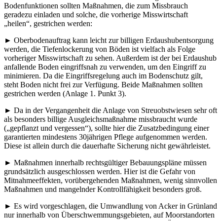
Bodenfunktionen sollten Maßnahmen, die zum Missbrauch
geradezu einladen und solche, die vorherige Misswirtschaft
„heilen“, gestrichen werden:
► Oberbodenauftrag kann leicht zur billigen Erdaushubentsorgung
werden, die Tiefenlockerung von Böden ist vielfach als Folge
vorheriger Misswirtschaft zu sehen. Außerdem ist der bei Erdaushub
anfallende Boden eingriffsnah zu verwenden, um den Eingriff zu
minimieren. Da die Eingriffsregelung auch im Bodenschutz gilt,
steht Boden nicht frei zur Verfügung. Beide Maßnahmen sollten
gestrichen werden (Anlage 1. Punkt 3).
► Da in der Vergangenheit die Anlage von Streuobstwiesen sehr oft
als besonders billige Ausgleichsmaßnahme missbraucht wurde
(„gepflanzt und vergessen“), sollte hier die Zusatzbedingung einer
garantierten mindestens 30jährigen Pflege aufgenommen werden.
Diese ist allein durch die dauerhafte Sicherung nicht gewährleistet.
► Maßnahmen innerhalb rechtsgültiger Bebauungspläne müssen
grundsätzlich ausgeschlossen werden. Hier ist die Gefahr von
Mitnahmeeffekten, vorübergehenden Maßnahmen, wenig sinnvollen
Maßnahmen und mangelnder Kontrollfähigkeit besonders groß.
► Es wird vorgeschlagen, die Umwandlung von Acker in Grünland
nur innerhalb von Überschwemmungsgebieten, auf Moorstandorten