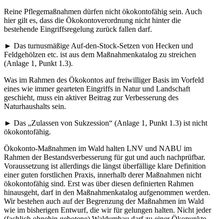
Reine Pflegemaßnahmen dürfen nicht ökokontofähig sein. Auch
hier gilt es, dass die Ökokontoverordnung nicht hinter die
bestehende Eingriffsregelung zurück fallen darf.
► Das turnusmäßige Auf-den-Stock-Setzen von Hecken und
Feldgehölzen etc. ist aus dem Maßnahmenkatalog zu streichen
(Anlage 1, Punkt 1.3).
Was im Rahmen des Ökokontos auf freiwilliger Basis im Vorfeld
eines wie immer gearteten Eingriffs in Natur und Landschaft
geschieht, muss ein aktiver Beitrag zur Verbesserung des
Naturhaushalts sein.
► Das „Zulassen von Sukzession“ (Anlage 1, Punkt 1.3) ist nicht
ökokontofähig.
Ökokonto-Maßnahmen im Wald halten LNV und NABU im
Rahmen der Bestandsverbesserung für gut und auch nachprüfbar.
Voraussetzung ist allerdings die längst überfällige klare Definition
einer guten forstlichen Praxis, innerhalb derer Maßnahmen nicht
ökokontofähig sind. Erst was über diesen definierten Rahmen
hinausgeht, darf in den Maßnahmenkatalog aufgenommen werden.
Wir bestehen auch auf der Begrenzung der Maßnahmen im Wald
wie im bisherigen Entwurf, die wir für gelungen halten. Nicht jeder
(fachlich ohnehin gebotene) Waldumbau darf zu einer Ökopunkte-