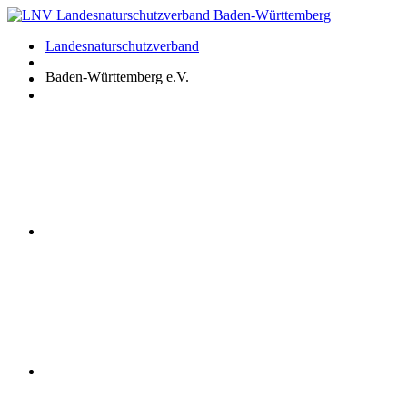
Zum
Inhalt
Landesnaturschutzverband
springen
Baden-Württemberg e.V.
Youtube
Instagram
Facebook