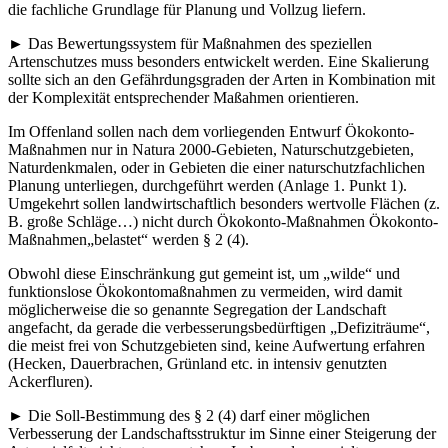
die fachliche Grundlage für Planung und Vollzug liefern.
► Das Bewertungssystem für Maßnahmen des speziellen
Artenschutzes muss besonders entwickelt werden. Eine Skalierung
sollte sich an den Gefährdungsgraden der Arten in Kombination mit
der Komplexität entsprechender Maßahmen orientieren.
Im Offenland sollen nach dem vorliegenden Entwurf Ökokonto-
Maßnahmen nur in Natura 2000-Gebieten, Naturschutzgebieten,
Naturdenkmalen, oder in Gebieten die einer naturschutzfachlichen
Planung unterliegen, durchgeführt werden (Anlage 1. Punkt 1).
Umgekehrt sollen landwirtschaftlich besonders wertvolle Flächen (z.
B. große Schläge…) nicht durch Ökokonto-Maßnahmen Ökokonto-
Maßnahmen„belastet“ werden § 2 (4).
Obwohl diese Einschränkung gut gemeint ist, um „wilde“ und
funktionslose Ökokontomaßnahmen zu vermeiden, wird damit
möglicherweise die so genannte Segregation der Landschaft
angefacht, da gerade die verbesserungsbedürftigen „Defiziträume“,
die meist frei von Schutzgebieten sind, keine Aufwertung erfahren
(Hecken, Dauerbrachen, Grünland etc. in intensiv genutzten
Ackerfluren).
► Die Soll-Bestimmung des § 2 (4) darf einer möglichen
Verbesserung der Landschaftsstruktur im Sinne einer Steigerung der