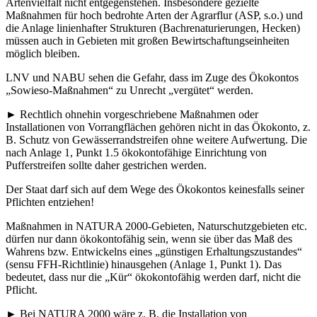
Artenvielfalt nicht entgegenstehen. Insbesondere gezielte
Maßnahmen für hoch bedrohte Arten der Agrarflur (ASP, s.o.) und
die Anlage linienhafter Strukturen (Bachrenaturierungen, Hecken)
müssen auch in Gebieten mit großen Bewirtschaftungseinheiten
möglich bleiben.
LNV und NABU sehen die Gefahr, dass im Zuge des Ökokontos
„Sowieso-Maßnahmen“ zu Unrecht „vergütet“ werden.
► Rechtlich ohnehin vorgeschriebene Maßnahmen oder
Installationen von Vorrangflächen gehören nicht in das Ökokonto, z.
B. Schutz von Gewässerrandstreifen ohne weitere Aufwertung. Die
nach Anlage 1, Punkt 1.5 ökokontofähige Einrichtung von
Pufferstreifen sollte daher gestrichen werden.
Der Staat darf sich auf dem Wege des Ökokontos keinesfalls seiner
Pflichten entziehen!
Maßnahmen in NATURA 2000-Gebieten, Naturschutzgebieten etc.
dürfen nur dann ökokontofähig sein, wenn sie über das Maß des
Wahrens bzw. Entwickelns eines „günstigen Erhaltungszustandes“
(sensu FFH-Richtlinie) hinausgehen (Anlage 1, Punkt 1). Das
bedeutet, dass nur die „Kür“ ökokontofähig werden darf, nicht die
Pflicht.
► Bei NATURA 2000 wäre z. B. die Installation von