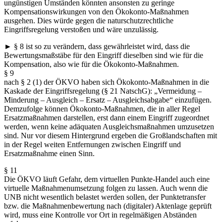
ungünstigen Umständen könnten ansonsten zu geringe
Kompensationswirkungen von den Ökokonto-Maßnahmen
ausgehen. Dies würde gegen die naturschutzrechtliche
Eingriffsregelung verstoßen und wäre unzulässig.
► § 8 ist so zu verändern, dass gewährleistet wird, dass die
Bewertungsmaßstäbe für den Eingriff dieselben sind wie für die
Kompensation, also wie für die Ökokonto-Maßnahmen.
§ 9
nach § 2 (1) der ÖKVO haben sich Ökokonto-Maßnahmen in die
Kaskade der Eingriffsregelung (§ 21 NatschG): „Vermeidung –
Minderung – Ausgleich – Ersatz – Ausgleichsabgabe“ einzufügen.
Demzufolge können Ökokonto-Maßnahmen, die in aller Regel
Ersatzmaßnahmen darstellen, erst dann einem Eingriff zugeordnet
werden, wenn keine adäquaten Ausgleichsmaßnahmen umzusetzen
sind. Nur vor diesem Hintergrund ergeben die Großlandschaften mit
in der Regel weiten Entfernungen zwischen Eingriff und
Ersatzmaßnahme einen Sinn.
§ 11
Die ÖKVO läuft Gefahr, dem virtuellen Punkte-Handel auch eine
virtuelle Maßnahmenumsetzung folgen zu lassen. Auch wenn die
UNB nicht wesentlich belastet werden sollen, der Punktetransfer
bzw. die Maßnahmenbewertung nach (digitaler) Aktenlage geprüft
wird, muss eine Kontrolle vor Ort in regelmäßigen Abständen