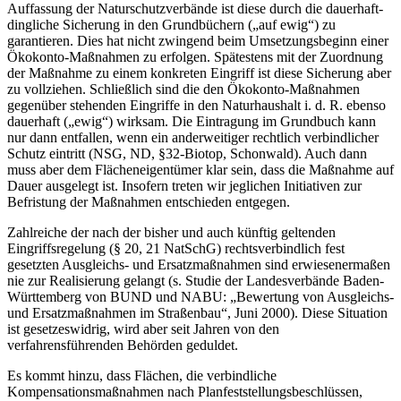
Auffassung der Naturschutzverbände ist diese durch die dauerhaft-
dingliche Sicherung in den Grundbüchern („auf ewig“) zu
garantieren. Dies hat nicht zwingend beim Umsetzungsbeginn einer
Ökokonto-Maßnahmen zu erfolgen. Spätestens mit der Zuordnung
der Maßnahme zu einem konkreten Eingriff ist diese Sicherung aber
zu vollziehen. Schließlich sind die den Ökokonto-Maßnahmen
gegenüber stehenden Eingriffe in den Naturhaushalt i. d. R. ebenso
dauerhaft („ewig“) wirksam. Die Eintragung im Grundbuch kann
nur dann entfallen, wenn ein anderweitiger rechtlich verbindlicher
Schutz eintritt (NSG, ND, §32-Biotop, Schonwald). Auch dann
muss aber dem Flächeneigentümer klar sein, dass die Maßnahme auf
Dauer ausgelegt ist. Insofern treten wir jeglichen Initiativen zur
Befristung der Maßnahmen entschieden entgegen.
Zahlreiche der nach der bisher und auch künftig geltenden
Eingriffsregelung (§ 20, 21 NatSchG) rechtsverbindlich fest
gesetzten Ausgleichs- und Ersatzmaßnahmen sind erwiesenermaßen
nie zur Realisierung gelangt (s. Studie der Landesverbände Baden-
Württemberg von BUND und NABU: „Bewertung von Ausgleichs-
und Ersatzmaßnahmen im Straßenbau“, Juni 2000). Diese Situation
ist gesetzeswidrig, wird aber seit Jahren von den
verfahrensführenden Behörden geduldet.
Es kommt hinzu, dass Flächen, die verbindliche
Kompensationsmaßnahmen nach Planfeststellungsbeschlüssen,