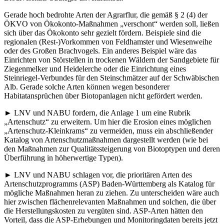
Gerade hoch bedrohte Arten der Agrarflur, die gemäß § 2 (4) der
ÖKVO von Ökokonto-Maßnahmen „verschont“ werden soll, ließen
sich über das Ökokonto sehr gezielt fördern. Beispiele sind die
regionalen (Rest-)Vorkommen von Feldhamster und Wiesenweihe
oder des Großen Brachvogels. Ein anderes Beispiel wäre das
Einrichten von Störstellen in trockenen Wäldern der Sandgebiete für
Ziegenmelker und Heidelerche oder die Einrichtung eines
Steinriegel-Verbundes für den Steinschmätzer auf der Schwäbischen
Alb. Gerade solche Arten können wegen besonderer
Habitatansprüchen über Biotopanlagen nicht gefördert werden.
► LNV und NABU fordern, die Anlage 1 um eine Rubrik
„Artenschutz“ zu erweitern. Um hier die Erosion eines möglichen
„Artenschutz-Kleinkrams“ zu vermeiden, muss ein abschließender
Katalog von Artenschutzmaßnahmen dargestellt werden (wie bei
den Maßnahmen zur Qualitätssteigerung von Biotoptypen und deren
Überführung in höherwertige Typen).
► LNV und NABU schlagen vor, die prioritären Arten des
Artenschutzprogramms (ASP) Baden-Württemberg als Katalog für
mögliche Maßnahmen heran zu ziehen. Zu unterscheiden wäre auch
hier zwischen flächenrelevanten Maßnahmen und solchen, die über
die Herstellungskosten zu vergüten sind. ASP-Arten hätten den
Vorteil, dass die ASP-Erhebungen und Monitoringdaten bereits jetzt