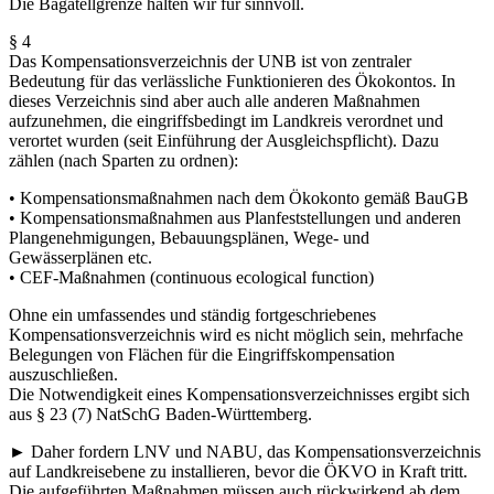
Die Bagatellgrenze halten wir für sinnvoll.
§ 4
Das Kompensationsverzeichnis der UNB ist von zentraler
Bedeutung für das verlässliche Funktionieren des Ökokontos. In
dieses Verzeichnis sind aber auch alle anderen Maßnahmen
aufzunehmen, die eingriffsbedingt im Landkreis verordnet und
verortet wurden (seit Einführung der Ausgleichspflicht). Dazu
zählen (nach Sparten zu ordnen):
• Kompensationsmaßnahmen nach dem Ökokonto gemäß BauGB
• Kompensationsmaßnahmen aus Planfeststellungen und anderen
Plangenehmigungen, Bebauungsplänen, Wege- und
Gewässerplänen etc.
• CEF-Maßnahmen (continuous ecological function)
Ohne ein umfassendes und ständig fortgeschriebenes
Kompensationsverzeichnis wird es nicht möglich sein, mehrfache
Belegungen von Flächen für die Eingriffskompensation
auszuschließen.
Die Notwendigkeit eines Kompensationsverzeichnisses ergibt sich
aus § 23 (7) NatSchG Baden-Württemberg.
► Daher fordern LNV und NABU, das Kompensationsverzeichnis
auf Landkreisebene zu installieren, bevor die ÖKVO in Kraft tritt.
Die aufgeführten Maßnahmen müssen auch rückwirkend ab dem