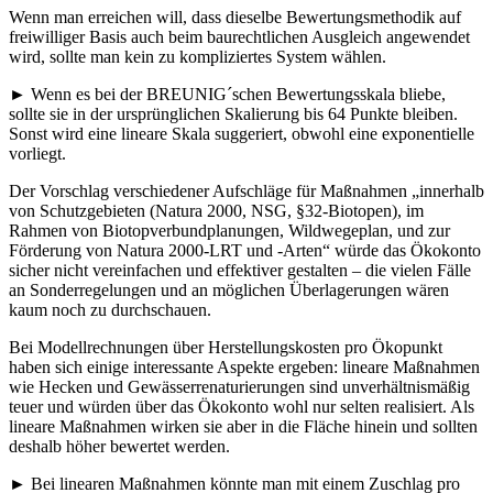
Wenn man erreichen will, dass dieselbe Bewertungsmethodik auf
freiwilliger Basis auch beim baurechtlichen Ausgleich angewendet
wird, sollte man kein zu kompliziertes System wählen.
► Wenn es bei der BREUNIG´schen Bewertungsskala bliebe,
sollte sie in der ursprünglichen Skalierung bis 64 Punkte bleiben.
Sonst wird eine lineare Skala suggeriert, obwohl eine exponentielle
vorliegt.
Der Vorschlag verschiedener Aufschläge für Maßnahmen „innerhalb
von Schutzgebieten (Natura 2000, NSG, §32-Biotopen), im
Rahmen von Biotopverbundplanungen, Wildwegeplan, und zur
Förderung von Natura 2000-LRT und -Arten“ würde das Ökokonto
sicher nicht vereinfachen und effektiver gestalten – die vielen Fälle
an Sonderregelungen und an möglichen Überlagerungen wären
kaum noch zu durchschauen.
Bei Modellrechnungen über Herstellungskosten pro Ökopunkt
haben sich einige interessante Aspekte ergeben: lineare Maßnahmen
wie Hecken und Gewässerrenaturierungen sind unverhältnismäßig
teuer und würden über das Ökokonto wohl nur selten realisiert. Als
lineare Maßnahmen wirken sie aber in die Fläche hinein und sollten
deshalb höher bewertet werden.
► Bei linearen Maßnahmen könnte man mit einem Zuschlag pro