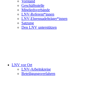
Vorstand
Geschäftsstelle
Mitgliedsverbände
LNV-Referent*innen
LNV-Ehrennadelträger*innen
Satzung
Den LNV unterstützen
LNV vor Ort
LNV-Arbeitskreise
Beteiligungsverfahren