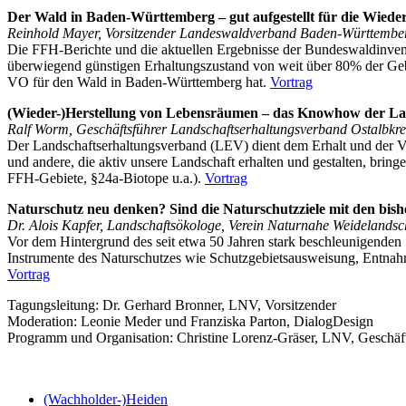
Der Wald in Baden-Württemberg – gut aufgestellt für die Wiede
Reinhold Mayer, Vorsitzender Landeswaldverband Baden-Württember
Die FFH-Berichte und die aktuellen Ergebnisse der Bundeswaldinvent
überwiegend günstigen Erhaltungszustand von weit über 80% der Geb
VO für den Wald in Baden-Württemberg hat.
Vortrag
(Wieder-)Herstellung von Lebensräumen – das Knowhow der Lan
Ralf Worm, Geschäftsführer Landschaftserhaltungsverband Ostalbkre
Der Landschaftserhaltungsverband (LEV) dient dem Erhalt und der 
und andere, die aktiv unsere Landschaft erhalten und gestalten, brin
FFH-Gebiete, §24a-Biotope u.a.).
Vortrag
Naturschutz neu denken? Sind die Naturschutzziele mit den bis
Dr. Alois Kapfer, Landschaftsökologe, Verein Naturnahe Weidelandsc
Vor dem Hintergrund des seit etwa 50 Jahren stark beschleunigenden
Instrumente des Naturschutzes wie Schutzgebietsausweisung, Entna
Vortrag
Tagungsleitung: Dr. Gerhard Bronner, LNV, Vorsitzender
Moderation: Leonie Meder und Franziska Parton, DialogDesign
Programm und Organisation: Christine Lorenz-Gräser, LNV, Geschäft
(Wachholder-)Heiden