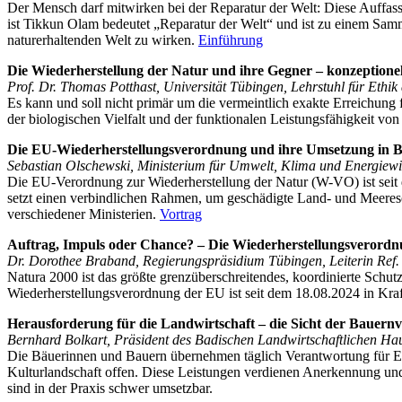
Der Mensch darf mitwirken bei der Reparatur der Welt: Diese Auffas
ist Tikkun Olam bedeutet „Reparatur der Welt“ und ist zu einem Samm
naturerhaltenden Welt zu wirken.
Einführung
Die Wiederherstellung der Natur und ihre Gegner – konzeptionell
Prof. Dr. Thomas Potthast, Universität Tübingen, Lehrstuhl für Ethik
Es kann und soll nicht primär um die vermeintlich exakte Erreichung 
der biologischen Vielfalt und der funktionalen Leistungsfähigkeit v
Die EU-Wiederherstellungsverordnung und ihre Umsetzung in
Sebastian Olschewski, Ministerium für Umwelt, Klima und Energiewirt
Die EU-Verordnung zur Wiederherstellung der Natur (W-VO) ist seit de
setzt einen verbindlichen Rahmen, um geschädigte Land- und Meeres
verschiedener Ministerien.
Vortrag
Auftrag, Impuls oder Chance? – Die Wiederherstellungsverordn
Dr. Dorothee Braband, Regierungspräsidium Tübingen, Leiterin Ref.
Natura 2000 ist das größte grenzüberschreitendes, koordinierte Sch
Wiederherstellungsverordnung der EU ist seit dem 18.08.2024 in Kraft
Herausforderung für die Landwirtschaft – die Sicht der Bauern
Bernhard Bolkart, Präsident des Badischen Landwirtschaftlichen Hau
Die Bäuerinnen und Bauern übernehmen täglich Verantwortung für Ern
Kulturlandschaft offen. Diese Leistungen verdienen Anerkennung und
sind in der Praxis schwer umsetzbar.