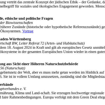
sung vertritt das zentrale Konzept der jüdischen Ethik – der Gedanke
elbegriff für soziales und ökologisches Engagement geworden. Mensche
e, ethische und politische Fragen
 der Biowissenschaften
früherer Zustände (historische oder hypothetische Referenzzustände) ge
on Ökosystemen.
Vortrag
 Baden-Württemberg
schaft BW, Leiter Referat 72 (Arten- und Habitatschutz)
m 18. August 2024 in Kraft und gilt als europäisches Gesetz unmittelb
ökosysteme in der gesamten Europäischen Union wieder in einen guten
ung aus Sicht einer Höheren Naturschutzbehörde
 56 (Naturschutz)
utzgebietsnetz der Welt, aber es muss mehr getan werden im Hinblick 
. Sie ist in vollem Umfang umzusetzen, zuständig sind die Mitgliedsta
verbände
ptverbandes e. V.
ährung, Klima und Land-schaft. Sie erzeugen hochwertige regionale L
 faire Rahmenbedingungen. Europa verfolgt mit dem Green Deal ehrgei