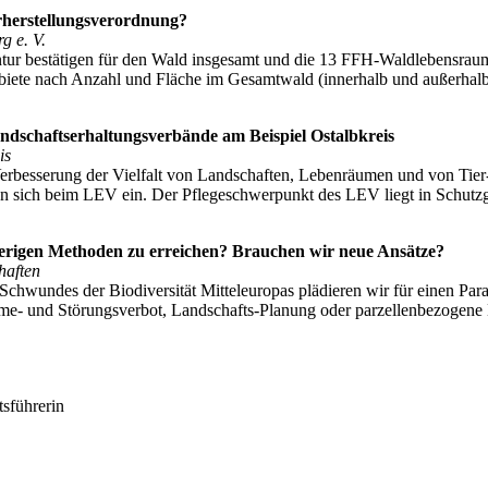
rherstellungsverordnung?
g e. V.
ur bestätigen für den Wald insgesamt und die 13 FFH-Waldlebensraumty
iete nach Anzahl und Fläche im Gesamtwald (innerhalb und außerhalb 
dschaftserhaltungsverbände am Beispiel Ostalbkreis
is
Verbesserung der Vielfalt von Landschaften, Lebenräumen und von Tie
gen sich beim LEV ein. Der Pflegeschwerpunkt des LEV liegt in Schutzg
herigen Methoden zu erreichen? Brauchen wir neue Ansätze?
haften
 Schwundes der Biodiversität Mitteleuropas plädieren wir für einen Pa
hme- und Störungsverbot, Landschafts-Planung oder parzellenbezogen
sführerin