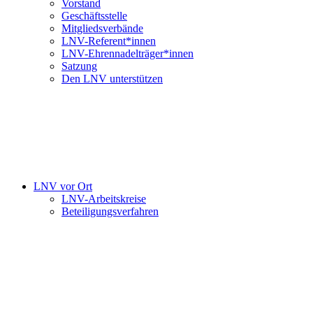
Vorstand
Geschäftsstelle
Mitgliedsverbände
LNV-Referent*innen
LNV-Ehrennadelträger*innen
Satzung
Den LNV unterstützen
LNV vor Ort
LNV-Arbeitskreise
Beteiligungsverfahren