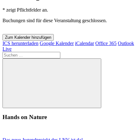
*
zeigt Pflichtfelder an.
Buchungen sind für diese Veranstaltung geschlossen.
Zum Kalender hinzufügen
ICS herunterladen
Google Kalender
iCalendar
Office 365
Outlook
Live
Suchen
nach:
Suchen
Hands on Nature
Das neue Jugendprojekt des LNV ist da!