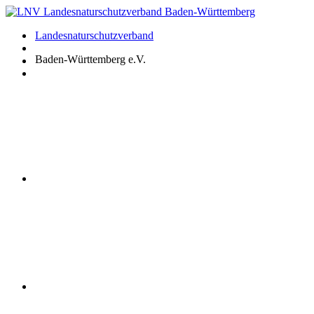
Zum
Inhalt
Landesnaturschutzverband
springen
Baden-Württemberg e.V.
Youtube
Instagram
Facebook