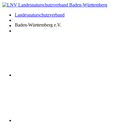
Zum
Inhalt
Landesnaturschutzverband
springen
Baden-Württemberg e.V.
Youtube
Instagram
Facebook