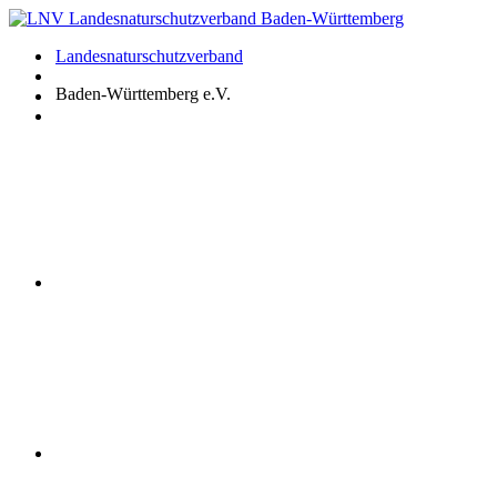
Zum
Inhalt
Landesnaturschutzverband
springen
Baden-Württemberg e.V.
Youtube
Instagram
Facebook