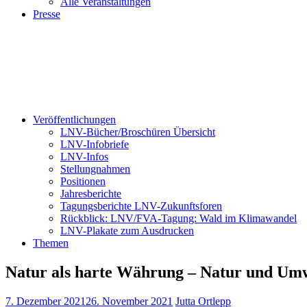
Alle Veranstaltungen
Presse
Veröffentlichungen
LNV-Bücher/Broschüren Übersicht
LNV-Infobriefe
LNV-Infos
Stellungnahmen
Positionen
Jahresberichte
Tagungsberichte LNV-Zukunftsforen
Rückblick: LNV/FVA-Tagung: Wald im Klimawandel
LNV-Plakate zum Ausdrucken
Themen
Natur als harte Währung – Natur und Umwe
7. Dezember 2021
26. November 2021
Jutta Ortlepp