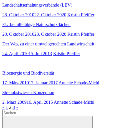
Landschaftserhaltungsverbände (LEV)
28. Oktober 2010
22. Oktober 2020
Kristin Pfeiffer
EU-beihilfefähige Naturschutzflächen
20. Oktober 2010
23. Oktober 2020
Kristin Pfeiffer
Der Weg zu einer umweltgerechten Landwirtschaft
24. April 2010
15. Juli 2013
Kristin Pfeiffer
Bioenergie und Biodiversität
17. März 2010
17. Januar 2017
Annette Schade-Michl
Streuobstwiesen-Konzeption
2. März 2009
16. April 2015
Annette Schade-Michl
Seitennummerierung
Vorherige
Nächste
«
1
2
3
»
Suchen
Beiträge
Beiträge
der
nach:
Beiträge