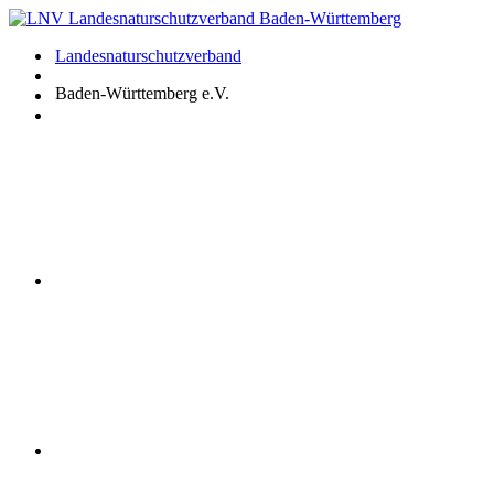
Zum
Inhalt
Landesnaturschutzverband
springen
Baden-Württemberg e.V.
Youtube
Instagram
Facebook