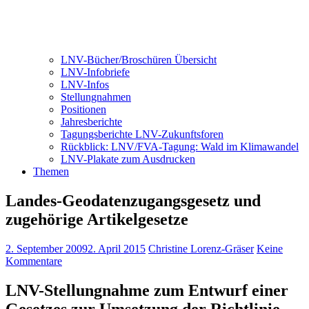
LNV-Bücher/Broschüren Übersicht
LNV-Infobriefe
LNV-Infos
Stellungnahmen
Positionen
Jahresberichte
Tagungsberichte LNV-Zukunftsforen
Rückblick: LNV/FVA-Tagung: Wald im Klimawandel
LNV-Plakate zum Ausdrucken
Themen
Landes-Geodatenzugangsgesetz und
zugehörige Artikelgesetze
2. September 2009
2. April 2015
Christine Lorenz-Gräser
Keine
Kommentare
LNV-Stellungnahme zum Entwurf einer
Gesetzes zur Umsetzung der Richtlinie