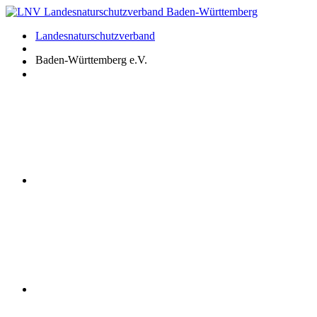
Zum
Inhalt
Landesnaturschutzverband
springen
Baden-Württemberg e.V.
Youtube
Instagram
Facebook